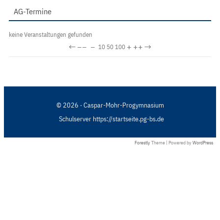
AG-Termine
keine Veranstaltungen gefunden
←
−−
−
+
++
→
10
50
100
© 2026 · Caspar-Mohr-Progymnasium
Schulserver https://startseite.pg-bs.de
Forestly
Theme | Powered by
WordPress