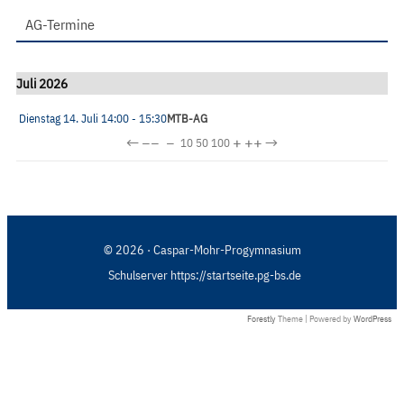
AG-Termine
Juli 2026
Dienstag 14. Juli
14:00
- 15:30
MTB-AG
←
−−
−
+
++
→
10
50
100
© 2026 · Caspar-Mohr-Progymnasium
Schulserver https://startseite.pg-bs.de
Forestly
Theme | Powered by
WordPress