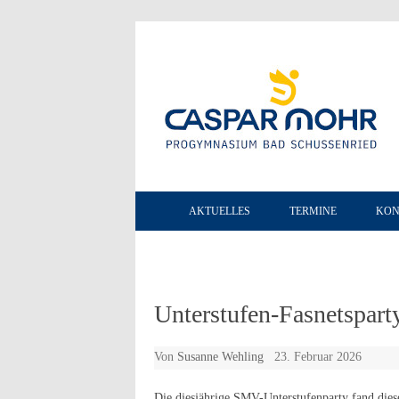
AKTUELLES
TERMINE
KON
Unterstufen-Fasnetspart
Von
Susanne Wehling
23. Februar 2026
Die diesjährige SMV-Unterstufenparty fand dies