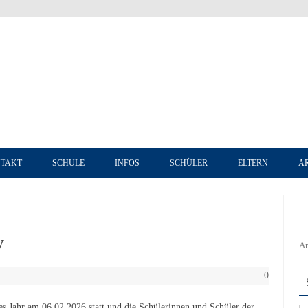
Zum Inhalt springen
TAKT
SCHULE
INFOS
SCHÜLER
ELTERN
A
y
An
0
es Jahr am 06.02.2026 statt und die Schülerinnen und Schüler der