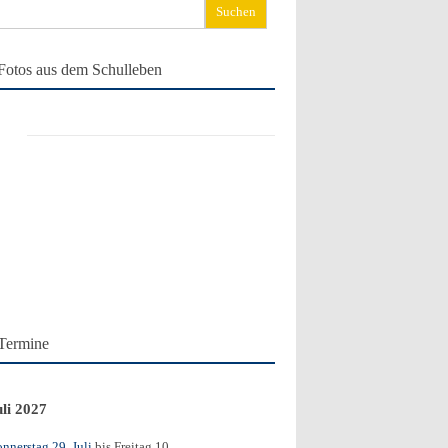
chen
ch:
Fotos aus dem Schulleben
Termine
uli 2027
nnerstag 29. Juli
bis
Freitag 10.