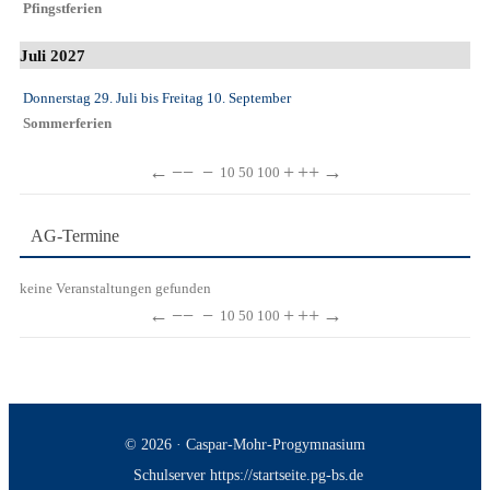
Pfingstferien
Juli 2027
Donnerstag 29. Juli
bis
Freitag 10. September
Sommerferien
←
−−
−
+
++
→
10
50
100
AG-Termine
keine Veranstaltungen gefunden
←
−−
−
+
++
→
10
50
100
© 2026 · Caspar-Mohr-Progymnasium
Schulserver https://startseite.pg-bs.de