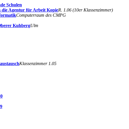
de Schulen
 die Agentur für Arbeit Kopie
R. 1.06 (10er Klassenzimmer)
formatik
Computerraum des CMPG
Oberer Kuhberg
Ulm
haustausch
Klassenzimmer 1.05
10
 9