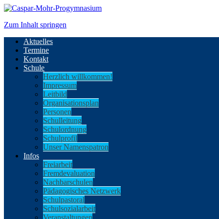
Zum Inhalt springen
Aktuelles
Termine
Kontakt
Schule
Herzlich willkommen!
Impressum
Leitbild
Organisationsplan
Personen
Schulleitung
Schulordnung
Schulprofil
Unser Namenspatron
Infos
Freiarbeit
Fremdevaluation
Nachbarschulen
Pädagogisches Netzwerk
Schulpastoral
Schulsozialarbeit
Veranstaltungen