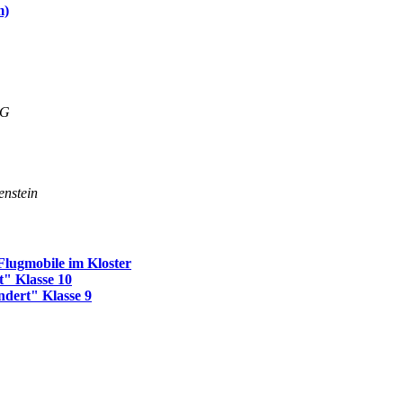
m)
G
enstein
lugmobile im Kloster
t" Klasse 10
ndert" Klasse 9