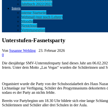
Jahrbuch 2022/2023
Intern
interne Startseite
Webmail (nur noch Lehrer)
Moodle
Nextcloud
Vertretungsplan
Unterstufen-Fasnetsparty
Von
Susanne Wehling
23. Februar 2026
0
Die diesjährige SMV-Unterstufenparty fand dieses Jahr am 06.02.2026
feiern. Unter dem Motto „Las Vegas“ wurden die Schülerinnen und S
Organisiert wurde die Party von der Schulsozialarbeit des Haus Naz
Lichtanlage zur Verfügung, Schüler des Progymnasiums dekorierten d
sodass es der Party an nichts fehlte.
Bereits vor Partybeginn um 18.30 Uhr bildete sich eine lange Schlan
Schülerinnen und Schüler aller drei Schulen in der Aula.