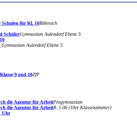
 Schulen für Kl. 10
Biberach
nd Schüler
Gymnasium Aulendorf Ebene 5
 10
0
Gymnasium Aulendorf Ebene 5
Klasse 9 und 10
ZfP
ch die Agentur für Arbeit
Progymnasium
ch die Agentur für Arbeit
R. 1.06 (10er Klassenzimmer)
1 Uhr