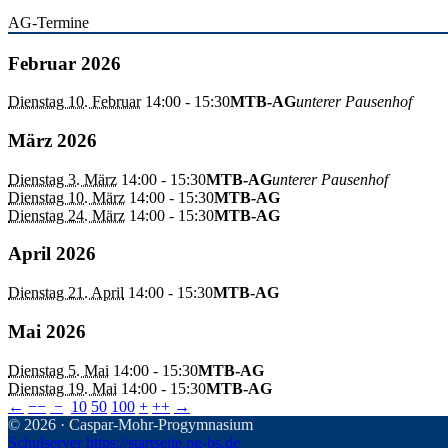
AG-Termine
Februar 2026
Dienstag 10. Februar
14:00
- 15:30
MTB-AG
unterer Pausenhof
März 2026
Dienstag 3. März
14:00
- 15:30
MTB-AG
unterer Pausenhof
Dienstag 10. März
14:00
- 15:30
MTB-AG
Dienstag 24. März
14:00
- 15:30
MTB-AG
April 2026
Dienstag 21. April
14:00
- 15:30
MTB-AG
Mai 2026
Dienstag 5. Mai
14:00
- 15:30
MTB-AG
Dienstag 19. Mai
14:00
- 15:30
MTB-AG
←
−−
−
10
50
100
+
++
→
© 2026 · Caspar-Mohr-Progymnasium
Schulserver https://startseite.pg-bs.de