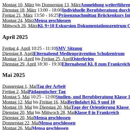
Montag 10. März
bis
Donnerstag 13. März
Anmeldung weiterführen
Dienstag 18. März
13:00
- 18:00
Individuelle Berufsberatung durch
Freitag 21. März
13:50
- 16:25
Präsenznachmittag Brückenkurs In
Montag 24. März
Mensa geschlossen
Mittwoch 26. März
Kl. 9+10 Exkursion Dokumentationszentrum 
April 2025
Freitag 4. April
10:25
- 11:10
SMV Sitzung
Dienstag 8. April
Elternabend Medienprävention Schulzentrum
Montag 14. April
bis
Freitag 25. April
Osterferien
Dienstag 29. April
18:30
- 19:30
Elternabend Kl. 8 zum Frankreic
Mai 2025
Donnerstag 1. Mai
Tag der Arbeit
Freitag 2. Mai
Pädagogischer Tag
Montag 5. Mai
10:25
- 12:00
Studien- und Berufsberatung Klasse 
Montag 12. Mai
bis
Freitag 16. Mai
Berlinfahrt Kl. 9 und 10
Montag 19. Mai
bis
Dienstag 20. Mai
Tage der Orientierung Klasse
Dienstag 20. Mai
bis
Mittwoch 28. Mai
Klasse 8 in Frankreich
Dienstag 20. Mai
Mensa geschlossen
Donnerstag 22. Mai
Mensa geschlossen
Montag 26. Mai
Mensa geschlossen