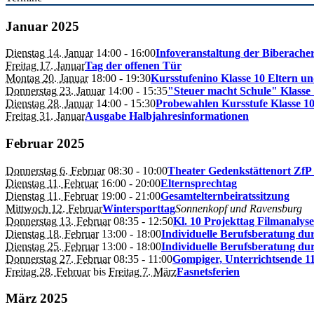
Januar 2025
Dienstag 14. Januar
14:00
- 16:00
Infoveranstaltung der Biberacher
Freitag 17. Januar
Tag der offenen Tür
Montag 20. Januar
18:00
- 19:30
Kursstufenino Klasse 10 Eltern u
Donnerstag 23. Januar
14:00
- 15:35
"Steuer macht Schule" Klasse
Dienstag 28. Januar
14:00
- 15:30
Probewahlen Kursstufe Klasse 1
Freitag 31. Januar
Ausgabe Halbjahresinformationen
Februar 2025
Donnerstag 6. Februar
08:30
- 10:00
Theater Gedenkstättenort ZfP 
Dienstag 11. Februar
16:00
- 20:00
Elternsprechtag
Dienstag 11. Februar
19:00
- 21:00
Gesamtelternbeiratssitzung
Mittwoch 12. Februar
Wintersporttag
Sonnenkopf und Ravensburg
Donnerstag 13. Februar
08:35
- 12:50
Kl. 10 Projekttag Filmanalyse
Dienstag 18. Februar
13:00
- 18:00
Individuelle Berufsberatung dur
Dienstag 25. Februar
13:00
- 18:00
Individuelle Berufsberatung dur
Donnerstag 27. Februar
08:35
- 11:00
Gompiger, Unterrichtsende 1
Freitag 28. Februar
bis
Freitag 7. März
Fasnetsferien
März 2025