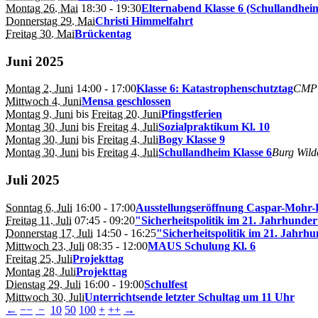
Montag 26. Mai
18:30
- 19:30
Elternabend Klasse 6 (Schullandhei
Donnerstag 29. Mai
Christi Himmelfahrt
Freitag 30. Mai
Brückentag
Juni 2025
Montag 2. Juni
14:00
- 17:00
Klasse 6: Katastrophenschutztag
CMP
Mittwoch 4. Juni
Mensa geschlossen
Montag 9. Juni
bis
Freitag 20. Juni
Pfingstferien
Montag 30. Juni
bis
Freitag 4. Juli
Sozialpraktikum Kl. 10
Montag 30. Juni
bis
Freitag 4. Juli
Bogy Klasse 9
Montag 30. Juni
bis
Freitag 4. Juli
Schullandheim Klasse 6
Burg Wild
Juli 2025
Sonntag 6. Juli
16:00
- 17:00
Ausstellungseröffnung Caspar-Mohr-F
Freitag 11. Juli
07:45
- 09:20
"Sicherheitspolitik im 21. Jahrhunder
Donnerstag 17. Juli
14:50
- 16:25
"Sicherheitspolitik im 21. Jahrhu
Mittwoch 23. Juli
08:35
- 12:00
MAUS Schulung Kl. 6
Freitag 25. Juli
Projekttag
Montag 28. Juli
Projekttag
Dienstag 29. Juli
16:00
- 19:00
Schulfest
Mittwoch 30. Juli
Unterrichtsende letzter Schultag um 11 Uhr
←
−−
−
10
50
100
+
++
→