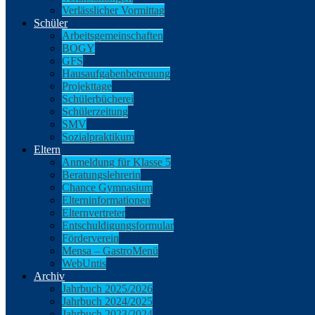
Verlässlicher Vormittag
Schüler
Arbeitsgemeinschaften
BOGY
GFS
Hausaufgabenbetreuung
Projekttage
Schülerbücherei
Schülerzeitung
SMV
Sozialpraktikum
Eltern
Anmeldung für Klasse 5
Beratungslehrerin
Chance Gymnasium
Elterninformationen
Elternvertreter
Entschuldigungsformular
Förderverein
Mensa – GastroMenü
WebUntis
Archiv
Jahrbuch 2025/2026
Jahrbuch 2024/2025
Jahrbuch 2023/2024