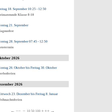
reitag 18. September
10:25
- 12:50
eimatstunde Klasse 8-10
ontag 21. September
agnusfest
ontag 28. September
07:45
- 12:50
ototermin
ktober 2026
ontag 26. Oktober
bis
Freitag 30. Oktober
erbstferien
ezember 2026
ittwoch 23. Dezember
bis
Freitag 8. Januar
eihnachtsferien
←
−−
−
+
++
→
10
50
100