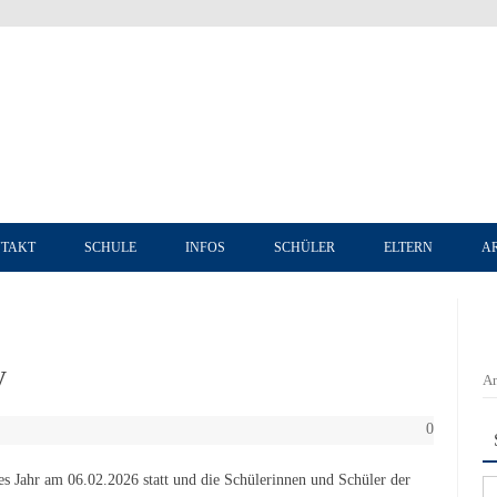
Zum Inhalt springen
TAKT
SCHULE
INFOS
SCHÜLER
ELTERN
A
y
An
0
es Jahr am 06.02.2026 statt und die Schülerinnen und Schüler der
Su