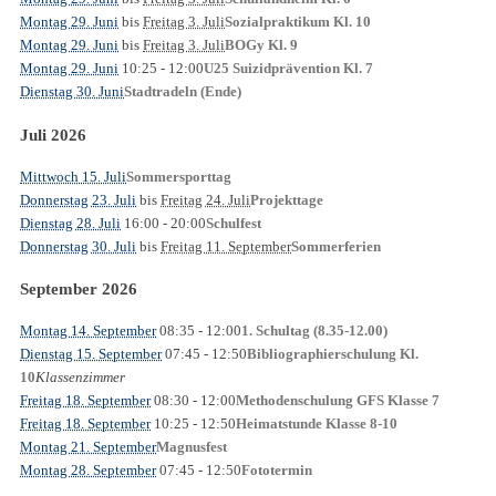
Montag 29. Juni
bis
Freitag 3. Juli
Sozialpraktikum Kl. 10
Montag 29. Juni
bis
Freitag 3. Juli
BOGy Kl. 9
Montag 29. Juni
10:25
- 12:00
U25 Suizidprävention Kl. 7
Dienstag 30. Juni
Stadtradeln (Ende)
Juli 2026
Mittwoch 15. Juli
Sommersporttag
Donnerstag 23. Juli
bis
Freitag 24. Juli
Projekttage
Dienstag 28. Juli
16:00
- 20:00
Schulfest
Donnerstag 30. Juli
bis
Freitag 11. September
Sommerferien
September 2026
Montag 14. September
08:35
- 12:00
1. Schultag (8.35-12.00)
Dienstag 15. September
07:45
- 12:50
Bibliographierschulung Kl.
Klassenzimmer
10
Freitag 18. September
08:30
- 12:00
Methodenschulung GFS Klasse 7
Freitag 18. September
10:25
- 12:50
Heimatstunde Klasse 8-10
Montag 21. September
Magnusfest
Montag 28. September
07:45
- 12:50
Fototermin