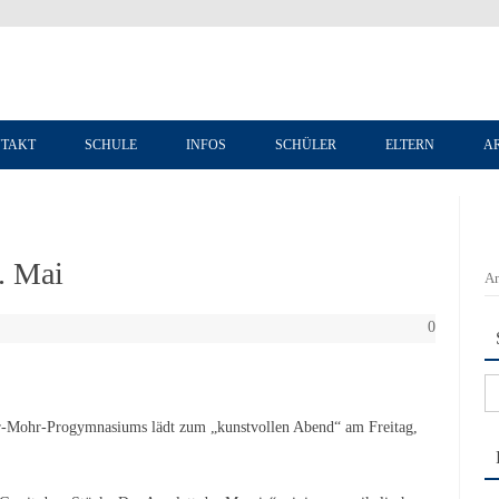
Zum Inhalt springen
TAKT
SCHULE
INFOS
SCHÜLER
ELTERN
A
. Mai
An
0
Su
na
-Mohr-Progymnasiums lädt zum „kunstvollen Abend“ am Freitag,