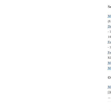
S
Mo
(8
Di
- 
1
Fr
- 
Fr
Kl
Mo
Mo
O
Mo
Ok
←