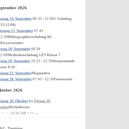
eptember 2026
ntag 14. September
08:35
- 12:00
1. Schultag
.35-12.00)
enstag 15. September
07:45
12:50
Bibliographierschulung Kl.
Klassenzimmer
0
eitag 18. September
08:30
12:00
Methodenschulung GFS Klasse 7
eitag 18. September
10:25
- 12:50
Heimatstunde
asse 8-10
ntag 21. September
Magnusfest
ntag 28. September
07:45
- 12:50
Fototermin
ktober 2026
ntag 26. Oktober
bis
Freitag 30.
tober
Herbstferien
−−
−
10
50
100
+
++
→
AG-Termine