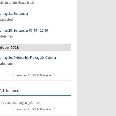
eimatstunde Klasse 8-10
ontag 21. September
agnusfest
ontag 28. September
07:45
- 12:50
ototermin
ktober 2026
ontag 26. Oktober
bis
Freitag 30. Oktober
erbstferien
←
−−
−
+
++
→
10
50
100
AG-Termine
ine Veranstaltungen gefunden
←
−−
−
+
++
→
10
50
100