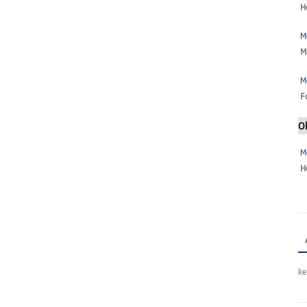
H
M
M
M
F
O
M
H
ke