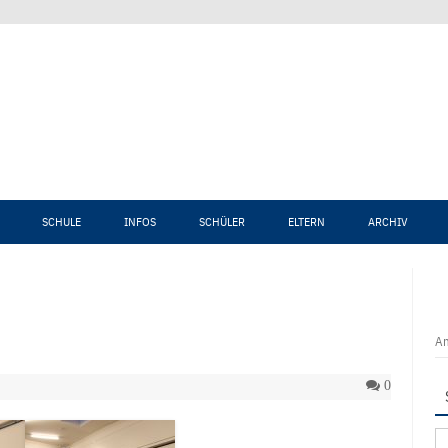
Zum Inhalt springen
SCHULE
INFOS
SCHÜLER
ELTERN
ARCHIV
An
0
Su