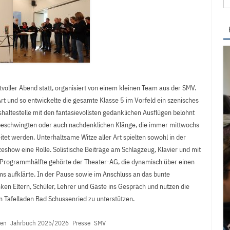
na
oller Abend statt, organisiert von einem kleinen Team aus der SMV.
rt und so entwickelte die gesamte Klasse 5 im Vorfeld ein szenisches
shaltestelle mit den fantasievollsten gedanklichen Ausflügen belohnt
 beschwingten oder auch nachdenklichen Klänge, die immer mittwochs
tet werden. Unterhaltsame Witze aller Art spielten sowohl in der
zeshow eine Rolle. Solistische Beiträge am Schlagzeug, Klavier und mit
 Programmhälfte gehörte der Theater-AG, die dynamisch über einen
ms aufklärte. In der Pause sowie im Anschluss an das bunte
n Eltern, Schüler, Lehrer und Gäste ins Gespräch und nutzen die
 Tafelladen Bad Schussenried zu unterstützen.
nen
Jahrbuch 2025/2026
Presse
SMV