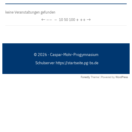
keine Veranstaltungen gefunden
←
−−
−
+
++
→
10
50
100
© 2026 · Caspar-Mohr-Progymnasium
Schulserver https://startseite.pg-bs.de
Forestly
Theme | Powered by
WordPress