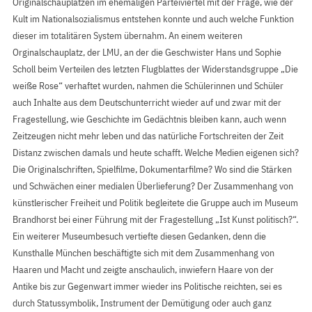
Originalschauplätzen im ehemaligen Parteiviertel mit der Frage, wie der
Kult im Nationalsozialismus entstehen konnte und auch welche Funktion
dieser im totalitären System übernahm. An einem weiteren
Orginalschauplatz, der LMU, an der die Geschwister Hans und Sophie
Scholl beim Verteilen des letzten Flugblattes der Widerstandsgruppe „Die
weiße Rose“ verhaftet wurden, nahmen die Schülerinnen und Schüler
auch Inhalte aus dem Deutschunterricht wieder auf und zwar mit der
Fragestellung, wie Geschichte im Gedächtnis bleiben kann, auch wenn
Zeitzeugen nicht mehr leben und das natürliche Fortschreiten der Zeit
Distanz zwischen damals und heute schafft. Welche Medien eigenen sich?
Die Originalschriften, Spielfilme, Dokumentarfilme? Wo sind die Stärken
und Schwächen einer medialen Überlieferung? Der Zusammenhang von
künstlerischer Freiheit und Politik begleitete die Gruppe auch im Museum
Brandhorst bei einer Führung mit der Fragestellung „Ist Kunst politisch?“.
Ein weiterer Museumbesuch vertiefte diesen Gedanken, denn die
Kunsthalle München beschäftigte sich mit dem Zusammenhang von
Haaren und Macht und zeigte anschaulich, inwiefern Haare von der
Antike bis zur Gegenwart immer wieder ins Politische reichten, sei es
durch Statussymbolik, Instrument der Demütigung oder auch ganz