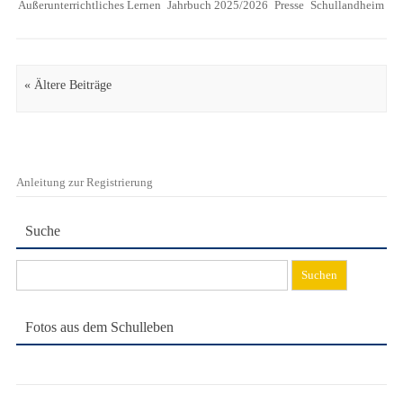
Außerunterrichtliches Lernen
Jahrbuch 2025/2026
Presse
Schullandheim
Artikel Navigation
« Ältere Beiträge
Anleitung zur Registrierung
Suche
Suchen
nach:
Fotos aus dem Schulleben