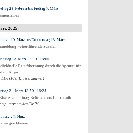
reitag 28. Februar
bis
Freitag 7. März
asnetsferien
ärz 2025
ontag 10. März
bis
Donnerstag 13. März
nmeldung weiterführende Schulen
ienstag 18. März
13:00
- 18:00
ndividuelle Berufsberatung durch die Agentur für
rbeit Kopie
. 1.06 (10er Klassenzimmer)
reitag 21. März
13:50
- 16:25
räsenznachmittag Brückenkurs Informatik
omputerraum des CMPG
ontag 24. März
ensa geschlossen