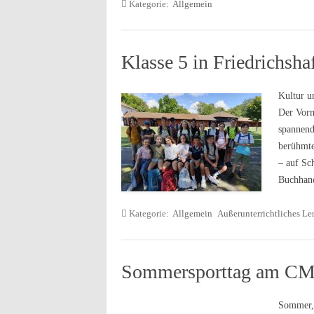
Kategorie:
Allgemein
Klasse 5 in Friedrichsha
Kultur u
Der Vorm
spannend
berühmte
– auf Sc
Buchhan
Kategorie:
Allgemein
Außerunterrichtliches Le
Sommersporttag am C
Sommer, 