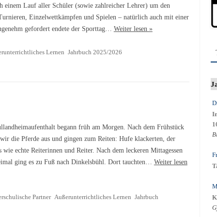
ch einem Lauf aller Schüler (sowie zahlreicher Lehrer) um den
Turnieren, Einzelwettkämpfen und Spielen – natürlich auch mit einer
ngenehm gefordert endete der Sporttag…
Weiter lesen »
runterrichtliches Lernen
Jahrbuch 2025/2026
J
D
I
1
llandheimaufenthalt begann früh am Morgen. Nach dem Frühstück
B
 wir die Pferde aus und gingen zum Reiten: Hufe klackerten, der
s wie echte Reiterinnen und Reiter. Nach dem leckeren Mittagessen
F
eimal ging es zu Fuß nach Dinkelsbühl. Dort tauchten…
Weiter lesen
T
M
rschulische Partner
Außerunterrichtliches Lernen
Jahrbuch
K
G