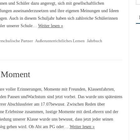
nnen und Schüler dazu angeregt, sich mit gesellschaftlichen
na
llungen auseinanderzusetzen und ihre eigenen Meinungen und Ideen
ngen. Auch in diesem Schuljahr haben sich zahlreiche Schülerinnen
üler unserer Schule…
Weiter lesen »
rschulische Partner
Außerunterrichtliches Lernen
Jahrbuch
r Moment
hre voller Erinnerungen, Momente mit Freunden, Klassenfahrten,
 den Pausen undWachstum sind jetzt vorbei. Das wurde uns spätestens
erer Abschlussfeier am 17.07bewusst. Zwischen Reden über
ne Erlebnisse zusammen, lustige Momente mit denLehrern und der
iedung unserer Klasse wurde uns bewusst, dass jetzt jeder seinen
Weg gehen wird. Ob Abi am PG oder…
Weiter lesen »