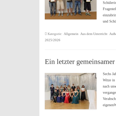
Schüleri
Frageste
einzubri
und Sch
Kategorie:
Allgemein
Aus dem Unterricht
Auße
2025/2026
Ein letzter gemeinsame
Sechs Ja
Witze in
nach uns
vergange
Verabsch
eigenen