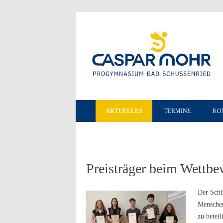
AKTUELLES
TERMINE
KO
Preisträger beim Wettbe
Der Schü
Menschen
zu betei