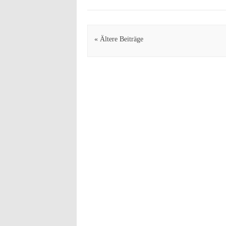
Artikel Navigation
« Ältere Beiträge