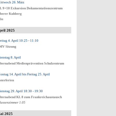
ittwoch 26. März
l. 9+10 Exkursion Dokumentationszentrum
berer Kuhberg
lm
pril 2025
eitag 4. April
10:25
- 11:10
MV Sitzung
ienstag 8. April
lternabend Medienprävention Schulzentrum
ontag 14. April
bis
Freitag 25. April
sterferien
ienstag 29. April
18:30
- 19:30
lternabend Kl. 8 zum Frankreichaustausch
lassenzimmer 1.05
ai 2025