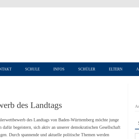
Zum Inhalt springen
NTAKT
SCHULE
INFOS
SCHÜLER
ELTERN
A
werb des Landtags
An
lerwettbewerb des Landtags von Baden-Württemberg möchte junge
 dafür begeistern, sich aktiv an unserer demokratischen Gesellschaft
ligen. Durch spannende und aktuelle politische Themen werden
Su