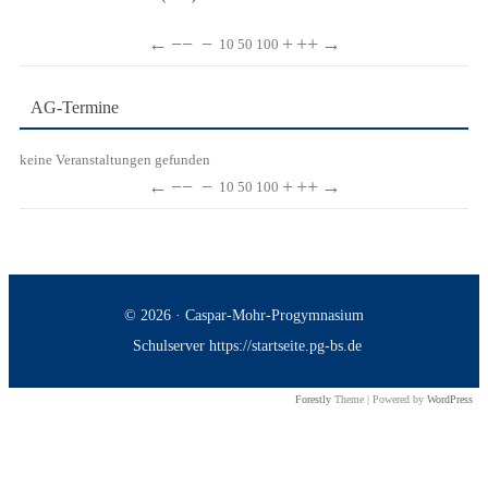
←
−−
−
+
++
→
10
50
100
AG-Termine
keine Veranstaltungen gefunden
←
−−
−
+
++
→
10
50
100
© 2026 · Caspar-Mohr-Progymnasium
Schulserver https://startseite.pg-bs.de
Forestly
Theme | Powered by
WordPress