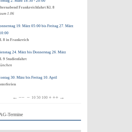
ontag 2. März
18:30
- 20:00
lternabend Frankreichfahrt Kl. 8
aum 1.06
onnerstag 19. März
05:00
bis
Freitag 27. März
 10:00
l. 8 in Frankreich
ienstag 24. März
bis
Donnerstag 26. März
l. 9 Studienfahrt
ünchen
ontag 30. März
bis
Freitag 10. April
sterferien
←
−−
−
+
++
→
10
50
100
AG-Termine