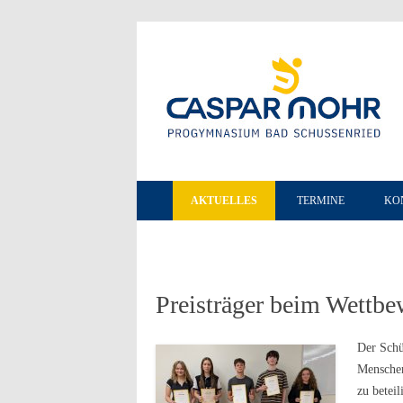
AKTUELLES
TERMINE
KO
Preisträger beim Wettbe
Der Schü
Menschen
zu betei