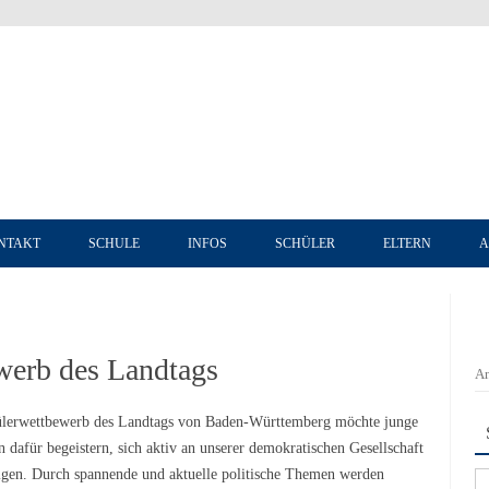
Zum Inhalt springen
NTAKT
SCHULE
INFOS
SCHÜLER
ELTERN
A
werb des Landtags
An
lerwettbewerb des Landtags von Baden-Württemberg möchte junge
 dafür begeistern, sich aktiv an unserer demokratischen Gesellschaft
ligen. Durch spannende und aktuelle politische Themen werden
Su