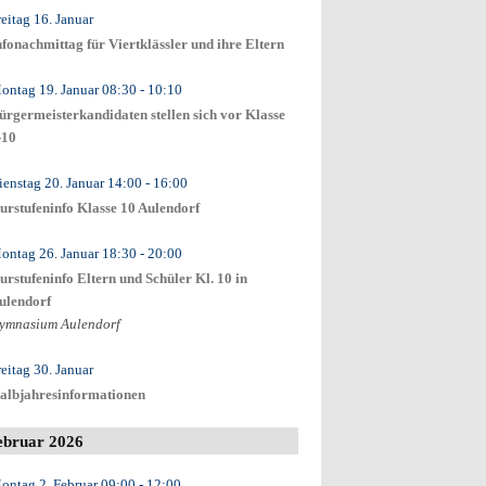
reitag 16. Januar
nfonachmittag für Viertklässler und ihre Eltern
ontag 19. Januar
08:30
- 10:10
ürgermeisterkandidaten stellen sich vor Klasse
-10
ienstag 20. Januar
14:00
- 16:00
urstufeninfo Klasse 10 Aulendorf
ontag 26. Januar
18:30
- 20:00
urstufeninfo Eltern und Schüler Kl. 10 in
ulendorf
ymnasium Aulendorf
reitag 30. Januar
albjahresinformationen
ebruar 2026
ontag 2. Februar
09:00
- 12:00