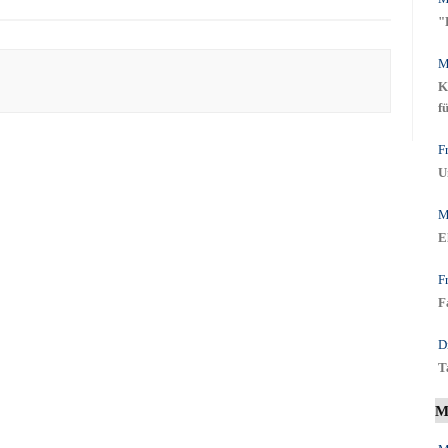
"
M
K
f
F
U
M
E
F
F
D
T
M