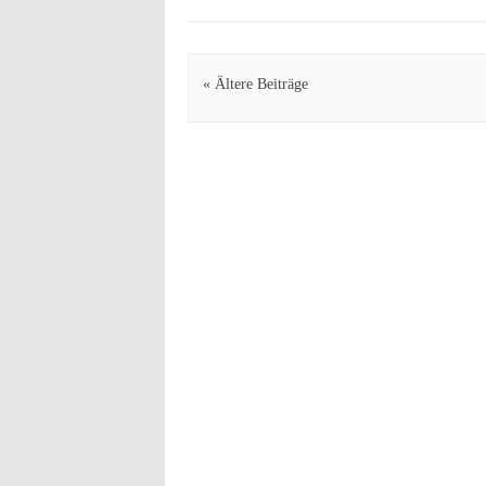
Artikel Navigation
« Ältere Beiträge