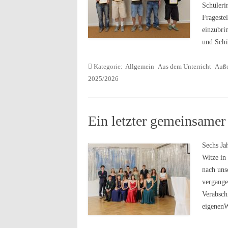
Schüleri
Frageste
einzubri
und Sch
Kategorie:
Allgemein
Aus dem Unterricht
Auße
2025/2026
Ein letzter gemeinsame
Sechs Ja
Witze in
nach uns
vergange
Verabsch
eigenen