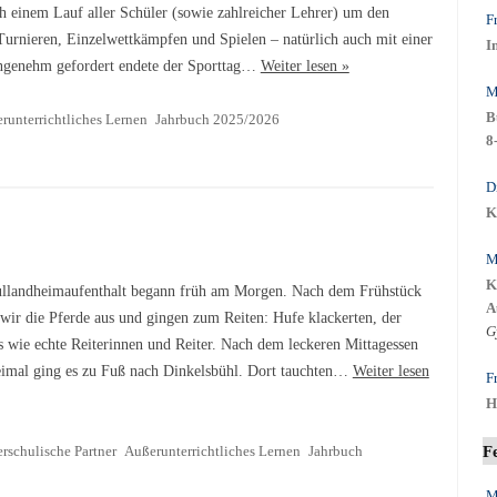
ch einem Lauf aller Schüler (sowie zahlreicher Lehrer) um den
F
Turnieren, Einzelwettkämpfen und Spielen – natürlich auch mit einer
I
ngenehm gefordert endete der Sporttag…
Weiter lesen »
M
B
runterrichtliches Lernen
Jahrbuch 2025/2026
8
D
K
M
K
llandheimaufenthalt begann früh am Morgen. Nach dem Frühstück
A
 wir die Pferde aus und gingen zum Reiten: Hufe klackerten, der
G
s wie echte Reiterinnen und Reiter. Nach dem leckeren Mittagessen
eimal ging es zu Fuß nach Dinkelsbühl. Dort tauchten…
Weiter lesen
F
H
F
rschulische Partner
Außerunterrichtliches Lernen
Jahrbuch
M