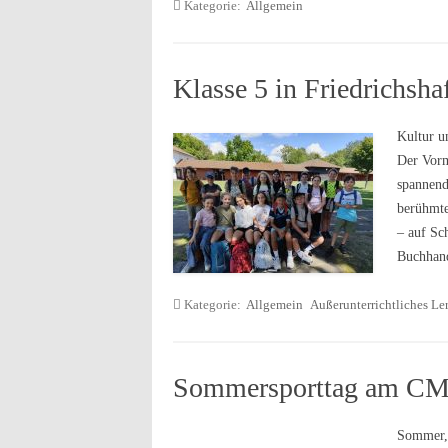
Kategorie:
Allgemein
Klasse 5 in Friedrichsha
Kultur u
Der Vorm
spannend
berühmte
– auf Sc
Buchhan
Kategorie:
Allgemein
Außerunterrichtliches Le
Sommersporttag am C
Sommer, 