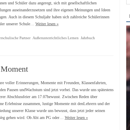
nnen und Schüler dazu angeregt, sich mit gesellschaftlichen
na
llungen auseinanderzusetzen und ihre eigenen Meinungen und Ideen
ngen. Auch in diesem Schuljahr haben sich zahlreiche Schülerinnen
üler unserer Schule…
Weiter lesen »
rschulische Partner
Außerunterrichtliches Lernen
Jahrbuch
r Moment
hre voller Erinnerungen, Momente mit Freunden, Klassenfahrten,
 den Pausen undWachstum sind jetzt vorbei. Das wurde uns spätestens
erer Abschlussfeier am 17.07bewusst. Zwischen Reden über
ne Erlebnisse zusammen, lustige Momente mit denLehrern und der
iedung unserer Klasse wurde uns bewusst, dass jetzt jeder seinen
Weg gehen wird. Ob Abi am PG oder…
Weiter lesen »