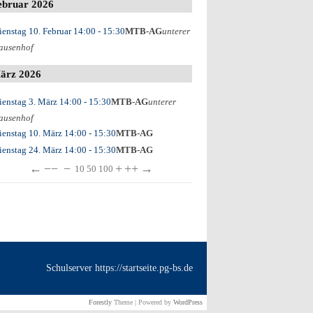
ebruar 2026
ienstag 10. Februar
14:00
- 15:30
MTB-AG
unterer
ausenhof
ärz 2026
ienstag 3. März
14:00
- 15:30
MTB-AG
unterer
ausenhof
ienstag 10. März
14:00
- 15:30
MTB-AG
ienstag 24. März
14:00
- 15:30
MTB-AG
←
−−
−
+
++
→
10
50
100
Schulserver https://startseite.pg-bs.de
Forestly
Theme | Powered by
WordPress