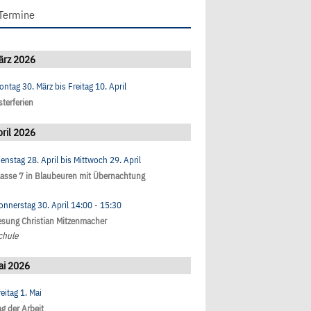
Termine
ärz 2026
ontag 30. März
bis
Freitag 10. April
sterferien
ril 2026
ienstag 28. April
bis
Mittwoch 29. April
lasse 7 in Blaubeuren mit Übernachtung
onnerstag 30. April
14:00
- 15:30
esung Christian Mitzenmacher
chule
ai 2026
eitag 1. Mai
ag der Arbeit