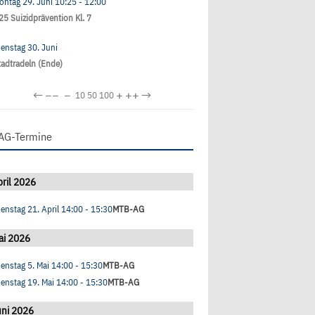
ontag 29. Juni
10:25
- 12:00
25 Suizidprävention Kl. 7
ienstag 30. Juni
tadtradeln (Ende)
←
−−
−
+
++
→
10
50
100
AG-Termine
ril 2026
ienstag 21. April
14:00
- 15:30
MTB-AG
ai 2026
ienstag 5. Mai
14:00
- 15:30
MTB-AG
ienstag 19. Mai
14:00
- 15:30
MTB-AG
uni 2026