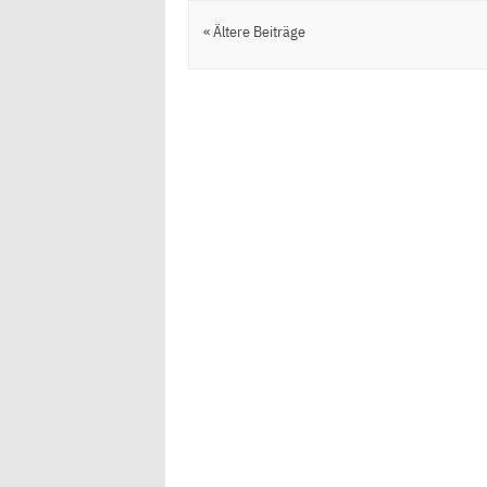
Artikel Navigation
« Ältere Beiträge