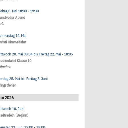
eitag 8. Mai
18:00
- 19:30
unstvoller Abend
ula
onnerstag 14. Mai
hristi Himmelfahrt
ittwoch 20. Mai
08:04
bis
Freitag 22. Mai
- 18:05
tudienfahrt Klasse 10
ünchen
ontag 25. Mai
bis
Freitag 5. Juni
fingstferien
uni 2026
ittwoch 10. Juni
tadtradeln (Beginn)
ienstag 23. Juni
17:00
- 18:00