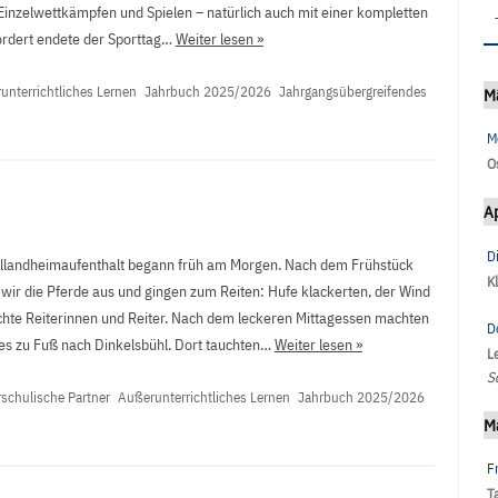
 Einzelwettkämpfen und Spielen – natürlich auch mit einer kompletten
rdert endete der Sporttag…
Weiter lesen »
unterrichtliches Lernen
Jahrbuch 2025/2026
Jahrgangsübergreifendes
M
M
O
Ap
D
llandheimaufenthalt begann früh am Morgen. Nach dem Frühstück
K
 wir die Pferde aus und gingen zum Reiten: Hufe klackerten, der Wind
 echte Reiterinnen und Reiter. Nach dem leckeren Mittagessen machten
D
 es zu Fuß nach Dinkelsbühl. Dort tauchten…
Weiter lesen »
L
S
schulische Partner
Außerunterrichtliches Lernen
Jahrbuch 2025/2026
M
Fr
T