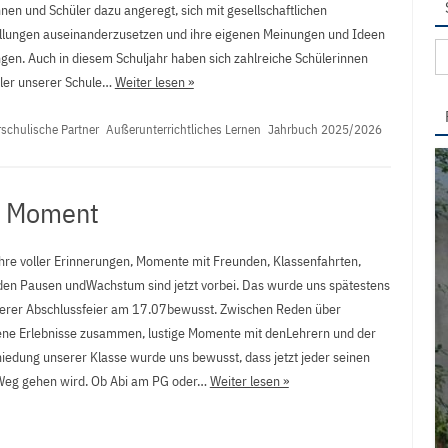
nen und Schüler dazu angeregt, sich mit gesellschaftlichen
llungen auseinanderzusetzen und ihre eigenen Meinungen und Ideen
Su
ngen. Auch in diesem Schuljahr haben sich zahlreiche Schülerinnen
na
ler unserer Schule…
Weiter lesen »
schulische Partner
Außerunterrichtliches Lernen
Jahrbuch 2025/2026
r Moment
hre voller Erinnerungen, Momente mit Freunden, Klassenfahrten,
 den Pausen undWachstum sind jetzt vorbei. Das wurde uns spätestens
erer Abschlussfeier am 17.07bewusst. Zwischen Reden über
ne Erlebnisse zusammen, lustige Momente mit denLehrern und der
iedung unserer Klasse wurde uns bewusst, dass jetzt jeder seinen
eg gehen wird. Ob Abi am PG oder…
Weiter lesen »