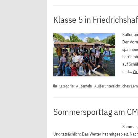
Klasse 5 in Friedrichsha
Kultur u
Der Vormi
spannend
berühmte
auf Schü
und…
Wei
Kategorie:
Allgemein
Außerunterrichtliches Ler
Sommersporttag am C
Sommer, 
Und tatsächlich: Das Wetter hat mitgespielt. Nac