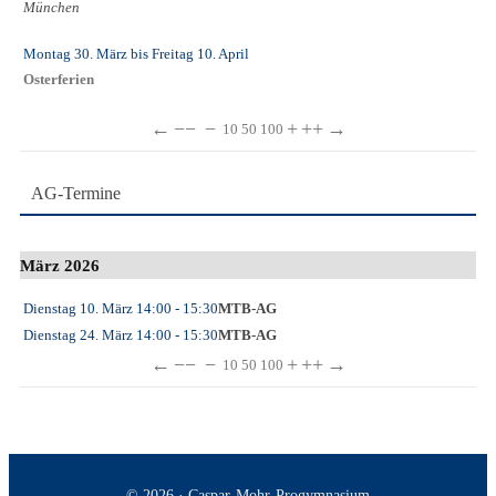
München
Montag 30. März
bis
Freitag 10. April
Osterferien
←
−−
−
+
++
→
10
50
100
AG-Termine
März 2026
Dienstag 10. März
14:00
- 15:30
MTB-AG
Dienstag 24. März
14:00
- 15:30
MTB-AG
←
−−
−
+
++
→
10
50
100
© 2026 · Caspar-Mohr-Progymnasium