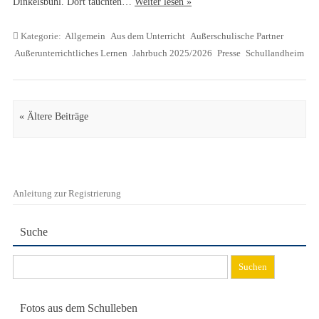
Dinkelsbühl. Dort tauchten…
Weiter lesen »
Kategorie:
Allgemein
Aus dem Unterricht
Außerschulische Partner
Außerunterrichtliches Lernen
Jahrbuch 2025/2026
Presse
Schullandheim
Artikel Navigation
« Ältere Beiträge
Anleitung zur Registrierung
Suche
Suchen
nach:
Fotos aus dem Schulleben