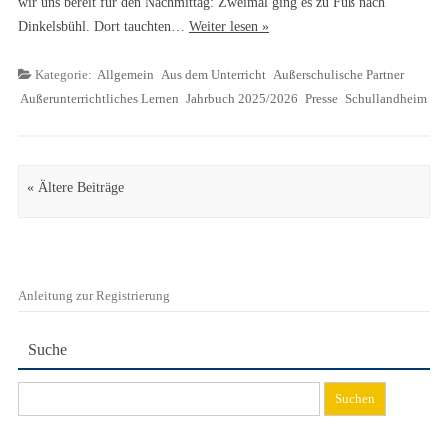
wir uns bereit für den Nachmittag: Zweimal ging es zu Fuß nach
Dinkelsbühl. Dort tauchten…
Weiter lesen »
Kategorie:
Allgemein
Aus dem Unterricht
Außerschulische Partner
Außerunterrichtliches Lernen
Jahrbuch 2025/2026
Presse
Schullandheim
Artikel Navigation
« Ältere Beiträge
Anleitung zur Registrierung
Suche
Suchen
nach: