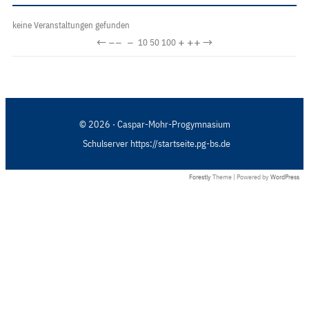
keine Veranstaltungen gefunden
←
−−
−
+
++
→
10
50
100
© 2026 · Caspar-Mohr-Progymnasium
Schulserver https://startseite.pg-bs.de
Forestly
Theme | Powered by
WordPress