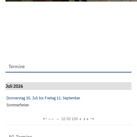
Termine
Juli 2026
Donnerstag 30. Juli
bis
Freitag 11. September
Sommerferien
←
−−
−
+
++
→
10
50
100
AG-Termine