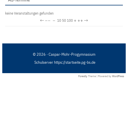
keine Veranstaltungen gefunden
←
−−
−
+
++
→
10
50
100
© 2026 · Caspar-Mohr-Progymnasium
Schulserver https://startseite.pg-bs.de
Forestly
Theme | Powered by
WordPress