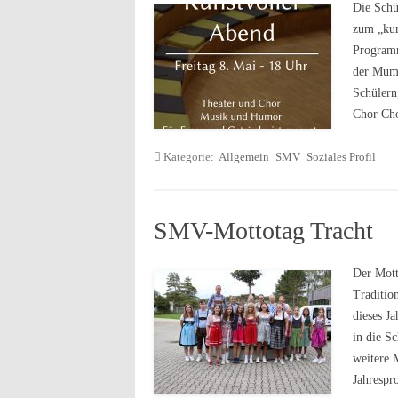
Die Schü
zum „kun
Programm
der Mumi
Schülern
Chor Cho
Kategorie:
Allgemein
SMV
Soziales Profil
SMV-Mottotag Tracht
Der Mott
Tradition
dieses J
in die S
weitere 
Jahresp