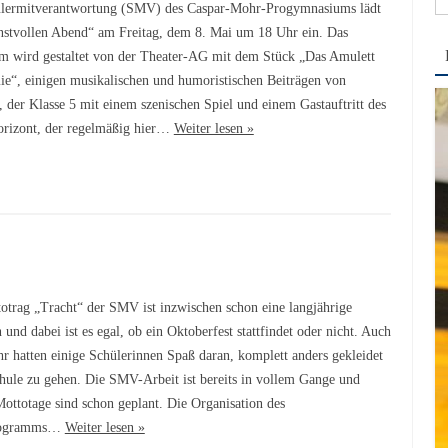
lermitverantwortung (SMV) des Caspar-Mohr-Progymnasiums lädt
na
stvollen Abend“ am Freitag, dem 8. Mai um 18 Uhr ein. Das
 wird gestaltet von der Theater-AG mit dem Stück „Das Amulett
e“, einigen musikalischen und humoristischen Beiträgen von
, der Klasse 5 mit einem szenischen Spiel und einem Gastauftritt des
rizont, der regelmäßig hier…
Weiter lesen »
otrag „Tracht“ der SMV ist inzwischen schon eine langjährige
 und dabei ist es egal, ob ein Oktoberfest stattfindet oder nicht. Auch
ahr hatten einige Schülerinnen Spaß daran, komplett anders gekleidet
chule zu gehen. Die SMV-Arbeit ist bereits in vollem Gange und
Mottotage sind schon geplant. Die Organisation des
rogramms…
Weiter lesen »