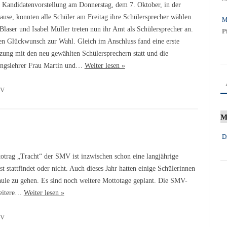
 Kandidatenvorstellung am Donnerstag, dem 7. Oktober, in der
ause, konnten alle Schüler am Freitag ihre Schülersprecher wählen.
M
Blaser und Isabel Müller treten nun ihr Amt als Schülersprecher an.
P
en Glückwunsch zur Wahl. Gleich im Anschluss fand eine erste
ung mit den neu gewählten Schülersprechern statt und die
ungslehrer Frau Martin und…
Weiter lesen »
V
M
D
otrag „Tracht“ der SMV ist inzwischen schon eine langjährige
st stattfindet oder nicht. Auch dieses Jahr hatten einige Schülerinnen
chule zu gehen. Es sind noch weitere Mottotage geplant. Die SMV-
weitere…
Weiter lesen »
V