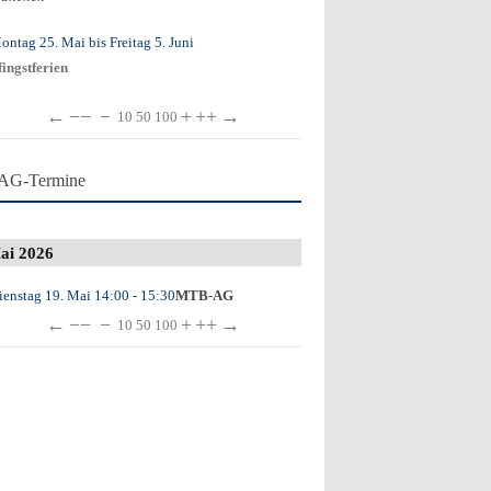
ontag 25. Mai
bis
Freitag 5. Juni
fingstferien
←
−−
−
+
++
→
10
50
100
AG-Termine
ai 2026
ienstag 19. Mai
14:00
- 15:30
MTB-AG
←
−−
−
+
++
→
10
50
100