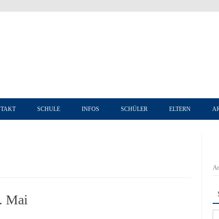
Zum Inhalt springen
TAKT
SCHULE
INFOS
SCHÜLER
ELTERN
A
An
. Mai
Su