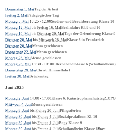
Donnerstag 1. Mai
Tag der Arbeit
Freitag 2. Mai
Pädagogischer Tag
Montag 5. Mai
10:25
- 12:00
Studien- und Berufsberatung Klasse 10
Montag 12. Mai
bis
Freitag 16. Mai
Berlinfahrt Kl. 9 und 10
Montag 19. Mai
bis
Dienstag 20. Mai
Tage der Orientierung Klasse 9
Dienstag 20. Mai
bis
Mittwoch 28. Mai
Klasse 8 in Frankreich
Dienstag 20. Mai
Mensa geschlossen
Donnerstag 22. Mai
Mensa geschlossen
Montag 26. Mai
Mensa geschlossen
Montag 26. Mai
18:30
- 19:30
Elternabend Klasse 6 (Schullandheim)
Donnerstag 29. Mai
Christi Himmelfahrt
Freitag 30. Mai
Brückentag
Juni 2025
Montag 2. Juni
14:00
- 17:00
CMPG
Klasse 6: Katastrophenschutztag
Mittwoch 4. Juni
Mensa geschlossen
Montag 9. Juni
bis
Freitag 20. Juni
Pfingstferien
Montag 30. Juni
bis
Freitag 4. Juli
Sozialpraktikum Kl. 10
Montag 30. Juni
bis
Freitag 4. Juli
Bogy Klasse 9
Montag 30. Juni
bis
Freitag 4. Juli
Burg
Schullandheim Klasse 6