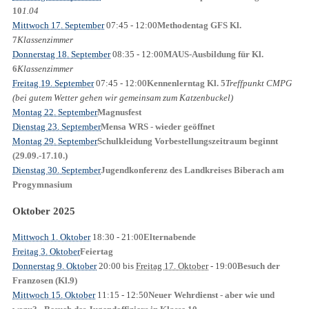
1.04
10
Mittwoch 17. September
07:45
- 12:00
Methodentag GFS Kl.
Klassenzimmer
7
Donnerstag 18. September
08:35
- 12:00
MAUS-Ausbildung für Kl.
Klassenzimmer
6
Freitag 19. September
07:45
- 12:00
Treffpunkt CMPG
Kennenlerntag Kl. 5
(bei gutem Wetter gehen wir gemeinsam zum Katzenbuckel)
Montag 22. September
Magnusfest
Dienstag 23. September
Mensa WRS - wieder geöffnet
Montag 29. September
Schulkleidung Vorbestellungszeitraum beginnt
(29.09.-17.10.)
Dienstag 30. September
Jugendkonferenz des Landkreises Biberach am
Progymnasium
Oktober 2025
Mittwoch 1. Oktober
18:30
- 21:00
Elternabende
Freitag 3. Oktober
Feiertag
Donnerstag 9. Oktober
20:00
bis
Freitag 17. Oktober
- 19:00
Besuch der
Franzosen (Kl.9)
Mittwoch 15. Oktober
11:15
- 12:50
Neuer Wehrdienst - aber wie und