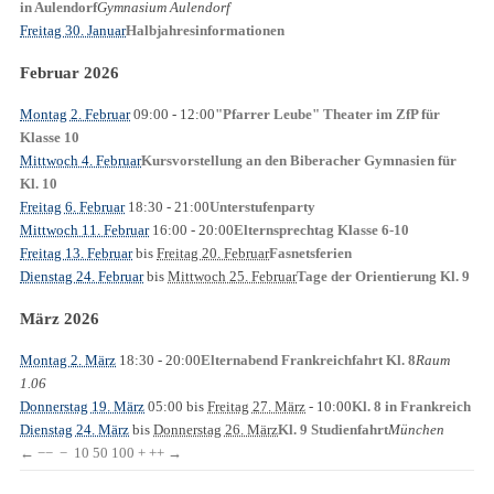
Gymnasium Aulendorf
in Aulendorf
Freitag 30. Januar
Halbjahresinformationen
Februar 2026
Montag 2. Februar
09:00
- 12:00
"Pfarrer Leube" Theater im ZfP für
Klasse 10
Mittwoch 4. Februar
Kursvorstellung an den Biberacher Gymnasien für
Kl. 10
Freitag 6. Februar
18:30
- 21:00
Unterstufenparty
Mittwoch 11. Februar
16:00
- 20:00
Elternsprechtag Klasse 6-10
Freitag 13. Februar
bis
Freitag 20. Februar
Fasnetsferien
Dienstag 24. Februar
bis
Mittwoch 25. Februar
Tage der Orientierung Kl. 9
März 2026
Montag 2. März
18:30
- 20:00
Raum
Elternabend Frankreichfahrt Kl. 8
1.06
Donnerstag 19. März
05:00
bis
Freitag 27. März
- 10:00
Kl. 8 in Frankreich
Dienstag 24. März
bis
Donnerstag 26. März
München
Kl. 9 Studienfahrt
←
−−
−
10
50
100
+
++
→