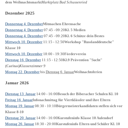
Marktplatz Bad Schussenried
dem Weihnachtsmarkt
Dezember 2025
Donnerstag 4. Dezember
Mitmachen Ehrensache
Donnerstag 4. Dezember
07:45
- 09:20
Kl. 5 Medien
Donnerstag 4. Dezember
07:45
- 09:20
Kl. 6 Schütze dein Bestes
Mittwoch 10. Dezember
11:15
- 12:50
Workshop "Russlanddeutsche"
Klasse 10
Mittwoch 10. Dezember
18:00
- 19:30
Förderverein
Dienstag 16. Dezember
11:15
- 12:50
Kl.9 Prävention "Sucht"
Klassenzimmer 9
(Caritas)
Montag 22. Dezember
bis
Dienstag 6. Januar
Weihnachtsferien
Januar 2026
Dienstag 13. Januar
14:00
- 16:00
Besuch der Biberacher Schulen Kl. 10
Freitag 16. Januar
Infonachmittag für Viertklässler und ihre Eltern
Montag 19. Januar
08:30
- 10:10
Bürgermeisterkandidaten stellen sich vor
Klasse 8-10
Dienstag 20. Januar
14:00
- 16:00
Kurstufeninfo Klasse 10 Aulendorf
Montag 26. Januar
18:30
- 20:00
Kurstufeninfo Eltern und Schüler Kl. 10