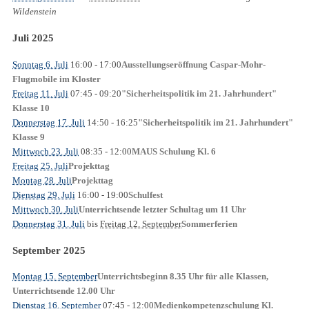
Wildenstein
Juli 2025
Sonntag 6. Juli
16:00
- 17:00
Ausstellungseröffnung Caspar-Mohr-
Flugmobile im Kloster
Freitag 11. Juli
07:45
- 09:20
"Sicherheitspolitik im 21. Jahrhundert"
Klasse 10
Donnerstag 17. Juli
14:50
- 16:25
"Sicherheitspolitik im 21. Jahrhundert"
Klasse 9
Mittwoch 23. Juli
08:35
- 12:00
MAUS Schulung Kl. 6
Freitag 25. Juli
Projekttag
Montag 28. Juli
Projekttag
Dienstag 29. Juli
16:00
- 19:00
Schulfest
Mittwoch 30. Juli
Unterrichtsende letzter Schultag um 11 Uhr
Donnerstag 31. Juli
bis
Freitag 12. September
Sommerferien
September 2025
Montag 15. September
Unterrichtsbeginn 8.35 Uhr für alle Klassen,
Unterrichtsende 12.00 Uhr
Dienstag 16. September
07:45
- 12:00
Medienkompetenzschulung Kl.