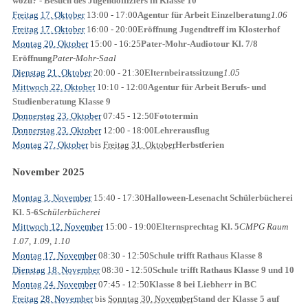
wozu? - Besuch des Jugendoffiziers in Klasse 10
Freitag 17. Oktober
13:00
- 17:00
1.06
Agentur für Arbeit Einzelberatung
Freitag 17. Oktober
16:00
- 20:00
Eröffnung Jugendtreff im Klosterhof
Montag 20. Oktober
15:00
- 16:25
Pater-Mohr-Audiotour Kl. 7/8
Pater-Mohr-Saal
Eröffnung
Dienstag 21. Oktober
20:00
- 21:30
1.05
Elternbeiratssitzung
Mittwoch 22. Oktober
10:10
- 12:00
Agentur für Arbeit Berufs- und
Studienberatung Klasse 9
Donnerstag 23. Oktober
07:45
- 12:50
Fototermin
Donnerstag 23. Oktober
12:00
- 18:00
Lehrerausflug
Montag 27. Oktober
bis
Freitag 31. Oktober
Herbstferien
November 2025
Montag 3. November
15:40
- 17:30
Halloween-Lesenacht Schülerbücherei
Schülerbücherei
Kl. 5-6
Mittwoch 12. November
15:00
- 19:00
CMPG Raum
Elternsprechtag Kl. 5
1.07, 1.09, 1.10
Montag 17. November
08:30
- 12:50
Schule trifft Rathaus Klasse 8
Dienstag 18. November
08:30
- 12:50
Schule trifft Rathaus Klasse 9 und 10
Montag 24. November
07:45
- 12:50
Klasse 8 bei Liebherr in BC
Freitag 28. November
bis
Sonntag 30. November
Stand der Klasse 5 auf