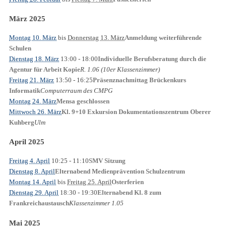
März 2025
Montag 10. März
bis
Donnerstag 13. März
Anmeldung weiterführende
Schulen
Dienstag 18. März
13:00
- 18:00
Individuelle Berufsberatung durch die
R. 1.06 (10er Klassenzimmer)
Agentur für Arbeit Kopie
Freitag 21. März
13:50
- 16:25
Präsenznachmittag Brückenkurs
Computerraum des CMPG
Informatik
Montag 24. März
Mensa geschlossen
Mittwoch 26. März
Kl. 9+10 Exkursion Dokumentationszentrum Oberer
Ulm
Kuhberg
April 2025
Freitag 4. April
10:25
- 11:10
SMV Sitzung
Dienstag 8. April
Elternabend Medienprävention Schulzentrum
Montag 14. April
bis
Freitag 25. April
Osterferien
Dienstag 29. April
18:30
- 19:30
Elternabend Kl. 8 zum
Klassenzimmer 1.05
Frankreichaustausch
Mai 2025