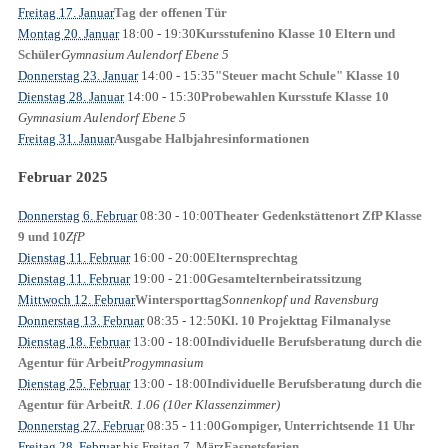
Freitag 17. Januar
Tag der offenen Tür
Montag 20. Januar
18:00
- 19:30
Kursstufenino Klasse 10 Eltern und
Gymnasium Aulendorf Ebene 5
Schüler
Donnerstag 23. Januar
14:00
- 15:35
"Steuer macht Schule" Klasse 10
Dienstag 28. Januar
14:00
- 15:30
Probewahlen Kursstufe Klasse 10
Gymnasium Aulendorf Ebene 5
Freitag 31. Januar
Ausgabe Halbjahresinformationen
Februar 2025
Donnerstag 6. Februar
08:30
- 10:00
Theater Gedenkstättenort ZfP Klasse
ZfP
9 und 10
Dienstag 11. Februar
16:00
- 20:00
Elternsprechtag
Dienstag 11. Februar
19:00
- 21:00
Gesamtelternbeiratssitzung
Mittwoch 12. Februar
Sonnenkopf und Ravensburg
Wintersporttag
Donnerstag 13. Februar
08:35
- 12:50
Kl. 10 Projekttag Filmanalyse
Dienstag 18. Februar
13:00
- 18:00
Individuelle Berufsberatung durch die
Progymnasium
Agentur für Arbeit
Dienstag 25. Februar
13:00
- 18:00
Individuelle Berufsberatung durch die
R. 1.06 (10er Klassenzimmer)
Agentur für Arbeit
Donnerstag 27. Februar
08:35
- 11:00
Gompiger, Unterrichtsende 11 Uhr
Freitag 28. Februar
bis
Freitag 7. März
Fasnetsferien