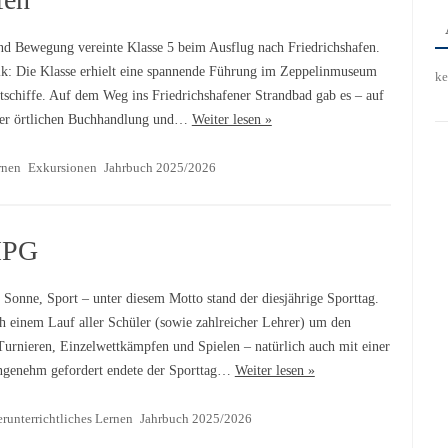
nd Bewegung vereinte Klasse 5 beim Ausflug nach Friedrichshafen.
ik: Die Klasse erhielt eine spannende Führung im Zeppelinmuseum
ke
schiffe. Auf dem Weg ins Friedrichshafener Strandbad gab es – auf
 der örtlichen Buchhandlung und…
Weiter lesen »
rnen
Exkursionen
Jahrbuch 2025/2026
MPG
Sonne, Sport – unter diesem Motto stand der diesjährige Sporttag.
ch einem Lauf aller Schüler (sowie zahlreicher Lehrer) um den
Turnieren, Einzelwettkämpfen und Spielen – natürlich auch mit einer
ngenehm gefordert endete der Sporttag…
Weiter lesen »
runterrichtliches Lernen
Jahrbuch 2025/2026