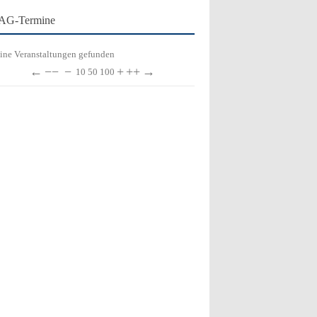
AG-Termine
ine Veranstaltungen gefunden
←
−−
−
+
++
→
10
50
100