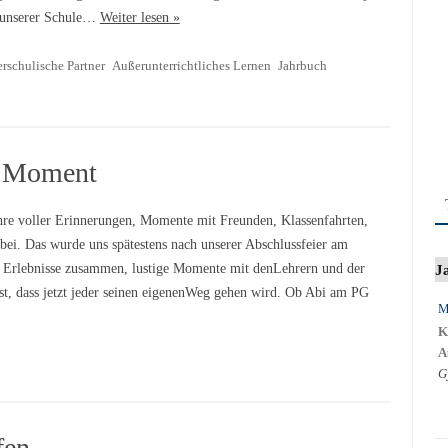
r unserer Schule…
Weiter lesen »
rschulische Partner
Außerunterrichtliches Lernen
Jahrbuch
r Moment
hre voller Erinnerungen, Momente mit Freunden, Klassenfahrten,
bei. Das wurde uns spätestens nach unserer Abschlussfeier am
J
 Erlebnisse zusammen, lustige Momente mit denLehrern und der
t, dass jetzt jeder seinen eigenenWeg gehen wird. Ob Abi am PG
M
K
A
G
fen