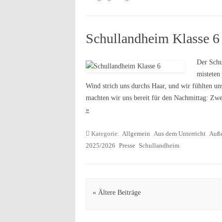
Schullandheim Klasse 6
Der Schu
misteten
Wind strich uns durchs Haar, und wir fühlten un
machten wir uns bereit für den Nachmittag: Zw
»
Kategorie:
Allgemein
Aus dem Unterricht
Auße
2025/2026
Presse
Schullandheim
Artikel Navigation
« Ältere Beiträge