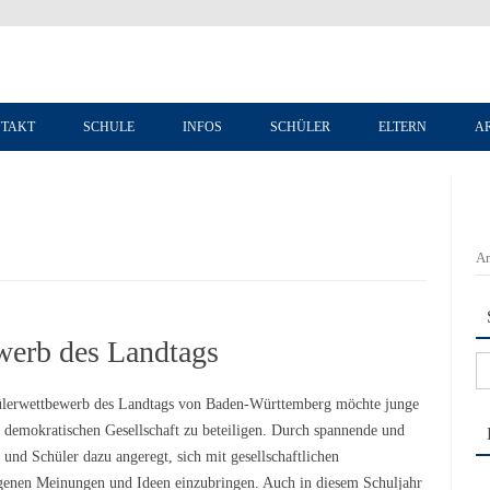
Zum Inhalt springen
TAKT
SCHULE
INFOS
SCHÜLER
ELTERN
A
An
werb des Landtags
Su
na
lerwettbewerb des Landtags von Baden-Württemberg möchte junge
r demokratischen Gesellschaft zu beteiligen. Durch spannende und
und Schüler dazu angeregt, sich mit gesellschaftlichen
igenen Meinungen und Ideen einzubringen. Auch in diesem Schuljahr