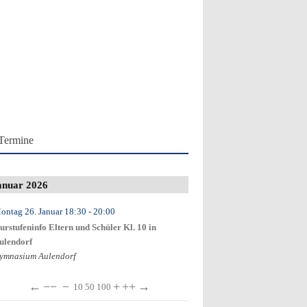
Termine
anuar 2026
ontag 26. Januar
18:30
- 20:00
urstufeninfo Eltern und Schüler Kl. 10 in
ulendorf
ymnasium Aulendorf
←
−−
−
+
++
→
10
50
100