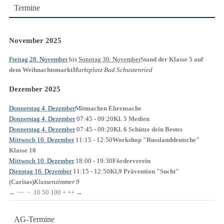
Termine
November 2025
Freitag 28. November
bis
Sonntag 30. November
Stand der Klasse 5 auf
Marktplatz Bad Schussenried
dem Weihnachtsmarkt
Dezember 2025
Donnerstag 4. Dezember
Mitmachen Ehrensache
Donnerstag 4. Dezember
07:45
- 09:20
Kl. 5 Medien
Donnerstag 4. Dezember
07:45
- 09:20
Kl. 6 Schütze dein Bestes
Mittwoch 10. Dezember
11:15
- 12:50
Workshop "Russlanddeutsche"
Klasse 10
Mittwoch 10. Dezember
18:00
- 19:30
Förderverein
Dienstag 16. Dezember
11:15
- 12:50
Kl.9 Prävention "Sucht"
Klassenzimmer 9
(Caritas)
←
−−
−
10
50
100
+
++
→
AG-Termine