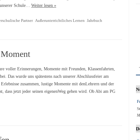
r unserer Schule…
Weiter lesen »
rschulische Partner
Außerunterrichtliches Lernen
Jahrbuch
r Moment
hre voller Erinnerungen, Momente mit Freunden, Klassenfahrten,
bei. Das wurde uns spätestens nach unserer Abschlussfeier am
 Erlebnisse zusammen, lustige Momente mit denLehrern und der
N
t, dass jetzt jeder seinen eigenenWeg gehen wird. Ob Abi am PG
F
S
M
D
fen