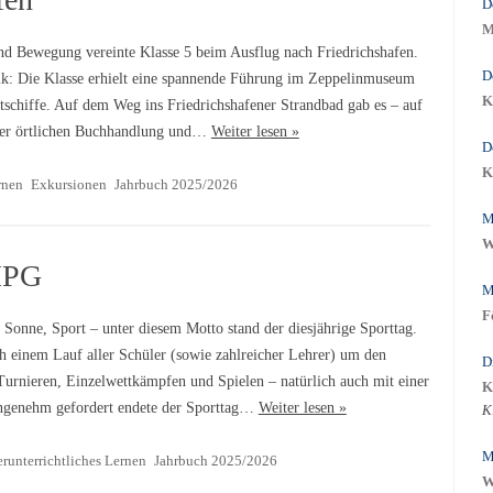
D
M
nd Bewegung vereinte Klasse 5 beim Ausflug nach Friedrichshafen.
D
ik: Die Klasse erhielt eine spannende Führung im Zeppelinmuseum
K
schiffe. Auf dem Weg ins Friedrichshafener Strandbad gab es – auf
 der örtlichen Buchhandlung und…
Weiter lesen »
D
K
rnen
Exkursionen
Jahrbuch 2025/2026
M
W
MPG
M
F
Sonne, Sport – unter diesem Motto stand der diesjährige Sporttag.
ch einem Lauf aller Schüler (sowie zahlreicher Lehrer) um den
D
Turnieren, Einzelwettkämpfen und Spielen – natürlich auch mit einer
K
ngenehm gefordert endete der Sporttag…
Weiter lesen »
K
M
runterrichtliches Lernen
Jahrbuch 2025/2026
W