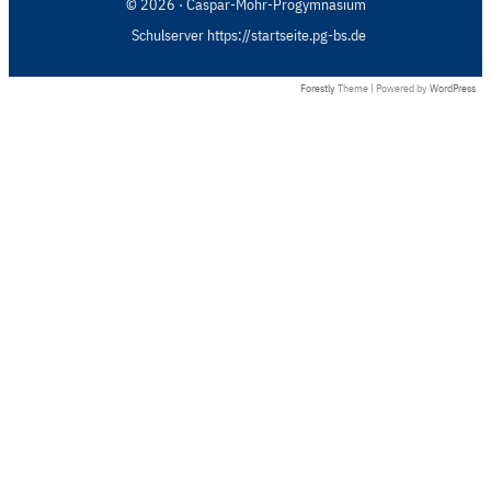
© 2026 · Caspar-Mohr-Progymnasium
Schulserver https://startseite.pg-bs.de
Forestly
Theme | Powered by
WordPress