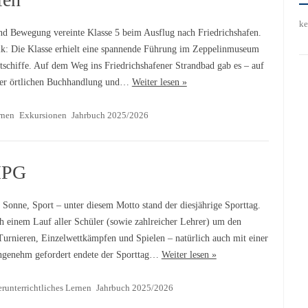
ke
nd Bewegung vereinte Klasse 5 beim Ausflug nach Friedrichshafen.
ik: Die Klasse erhielt eine spannende Führung im Zeppelinmuseum
schiffe. Auf dem Weg ins Friedrichshafener Strandbad gab es – auf
 der örtlichen Buchhandlung und…
Weiter lesen »
rnen
Exkursionen
Jahrbuch 2025/2026
MPG
Sonne, Sport – unter diesem Motto stand der diesjährige Sporttag.
ch einem Lauf aller Schüler (sowie zahlreicher Lehrer) um den
Turnieren, Einzelwettkämpfen und Spielen – natürlich auch mit einer
ngenehm gefordert endete der Sporttag…
Weiter lesen »
runterrichtliches Lernen
Jahrbuch 2025/2026