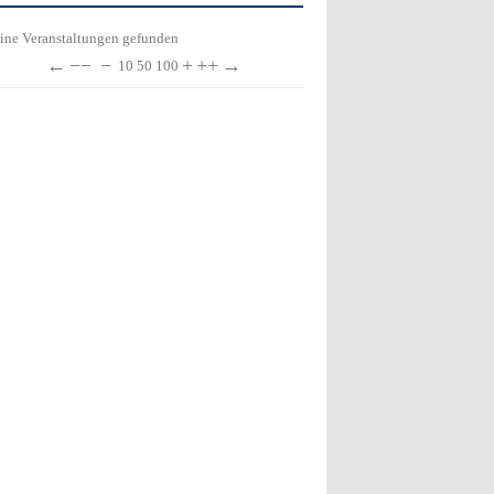
ine Veranstaltungen gefunden
←
−−
−
+
++
→
10
50
100