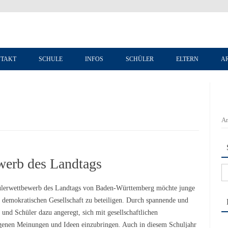
Zum Inhalt springen
TAKT
SCHULE
INFOS
SCHÜLER
ELTERN
A
An
werb des Landtags
Su
na
lerwettbewerb des Landtags von Baden-Württemberg möchte junge
r demokratischen Gesellschaft zu beteiligen. Durch spannende und
und Schüler dazu angeregt, sich mit gesellschaftlichen
igenen Meinungen und Ideen einzubringen. Auch in diesem Schuljahr