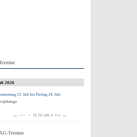
Termine
uli 2026
onnerstag 23. Juli
bis
Freitag 24. Juli
rojekttage
←
−−
−
+
++
→
10
50
100
AG-Termine