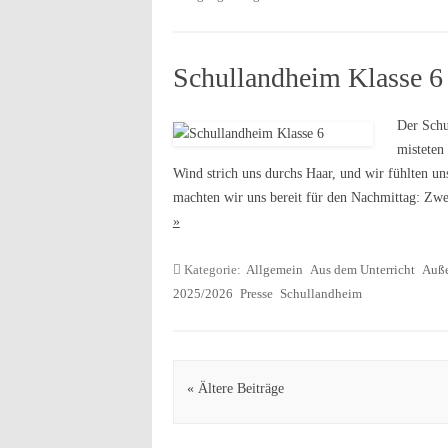
Schullandheim Klasse 6
Der Schu
misteten
Wind strich uns durchs Haar, und wir fühlten un
machten wir uns bereit für den Nachmittag: Zw
»
Kategorie:
Allgemein
Aus dem Unterricht
Auße
2025/2026
Presse
Schullandheim
Artikel Navigation
« Ältere Beiträge