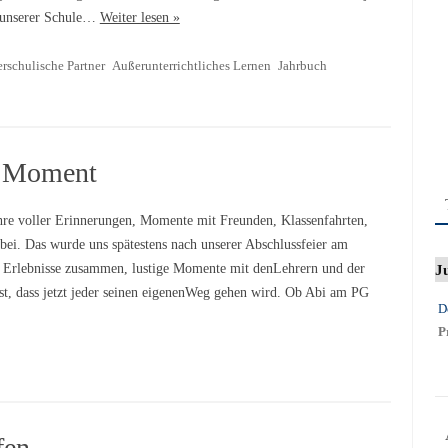
r unserer Schule…
Weiter lesen »
rschulische Partner
Außerunterrichtliches Lernen
Jahrbuch
r Moment
hre voller Erinnerungen, Momente mit Freunden, Klassenfahrten,
bei. Das wurde uns spätestens nach unserer Abschlussfeier am
J
 Erlebnisse zusammen, lustige Momente mit denLehrern und der
t, dass jetzt jeder seinen eigenenWeg gehen wird. Ob Abi am PG
D
P
fen