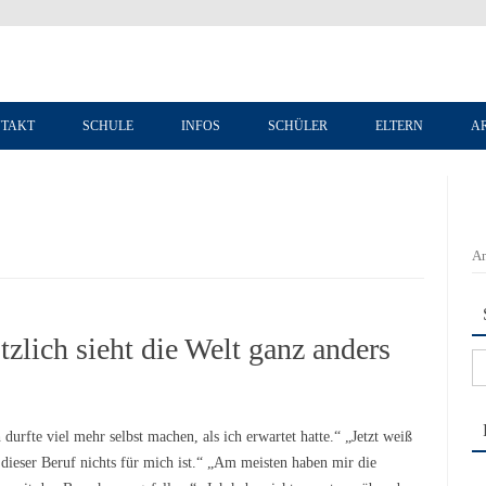
Zum Inhalt springen
TAKT
SCHULE
INFOS
SCHÜLER
ELTERN
A
An
zlich sieht die Welt ganz anders
Su
na
fte viel mehr selbst machen, als ich erwartet hatte.“ „Jetzt weiß
 dieser Beruf nichts für mich ist.“ „Am meisten haben mir die