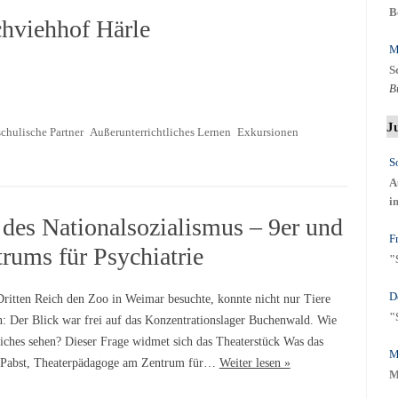
B
chviehhof Härle
M
S
B
J
chulische Partner
Außerunterrichtliches Lernen
Exkursionen
S
A
i
 des Nationalsozialismus – 9er und
Fr
rums für Psychiatrie
"
D
ritten Reich den Zoo in Weimar besuchte, konnte nicht nur Tiere
"
n: Der Blick war frei auf das Konzentrationslager Buchenwald. Wie
hes sehen? Dieser Frage widmet sich das Theaterstück Was das
M
x-Pabst, Theaterpädagoge am Zentrum für…
Weiter lesen »
M