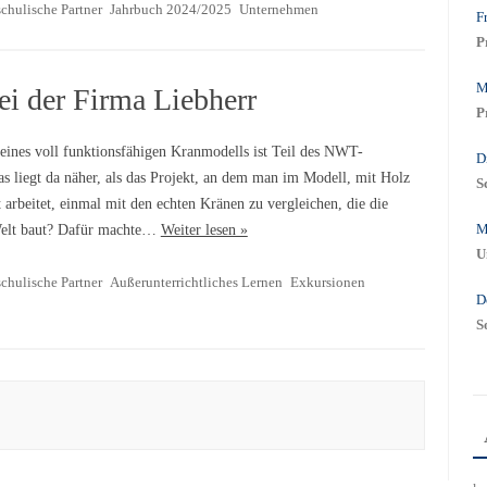
chulische Partner
Jahrbuch 2024/2025
Unternehmen
Fr
P
M
i der Firma Liebherr
P
eines voll funktionsfähigen Kranmodells ist Teil des NWT-
D
s liegt da näher, als das Projekt, an dem man im Modell, mit Holz
S
arbeitet, einmal mit den echten Kränen zu vergleichen, die die
M
Welt baut? Dafür machte…
Weiter lesen »
U
chulische Partner
Außerunterrichtliches Lernen
Exkursionen
D
S