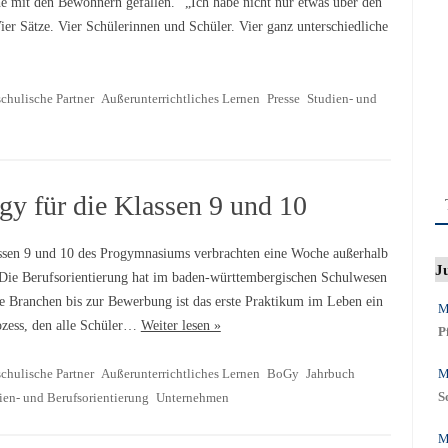
e mit den Bewohnern gefallen.“ „Ich habe nicht nur etwas über den
ier Sätze. Vier Schülerinnen und Schüler. Vier ganz unterschiedliche
chulische Partner
Außerunterrichtliches Lernen
Presse
Studien- und
y für die Klassen 9 und 10
sen 9 und 10 des Progymnasiums verbrachten eine Woche außerhalb
J
 Die Berufsorientierung hat im baden-württembergischen Schulwesen
e Branchen bis zur Bewerbung ist das erste Praktikum im Leben ein
M
rozess, den alle Schüler…
Weiter lesen »
P
chulische Partner
Außerunterrichtliches Lernen
BoGy
Jahrbuch
M
ien- und Berufsorientierung
Unternehmen
S
M