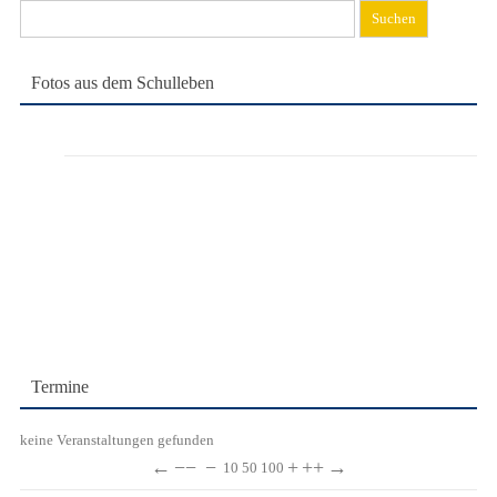
Suchen
nach:
Fotos aus dem Schulleben
Termine
keine Veranstaltungen gefunden
←
−−
−
+
++
→
10
50
100