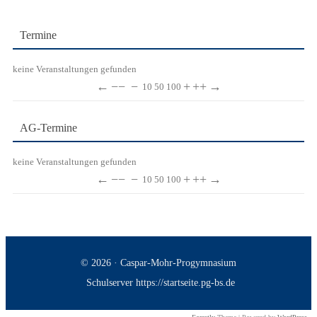
Termine
keine Veranstaltungen gefunden
←
−−
−
+
++
→
10
50
100
AG-Termine
keine Veranstaltungen gefunden
←
−−
−
+
++
→
10
50
100
© 2026 · Caspar-Mohr-Progymnasium
Schulserver https://startseite.pg-bs.de