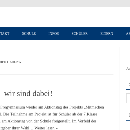
Zum Inhalt springen
TAKT
SCHULE
INFOS
SCHÜLER
ELTERN
A
RIENTIERUNG
An
 wir sind dabei!
Su
na
rogymnasium wieder am Aktionstag des Projekts „Mitmachen
. Die Teilnahme am Projekt ist für Schüler ab der 7.Klasse
 am Aktionstag von der Schule freigestellt. Im Vorfeld des
eitgeber ihrer Wahl…
Weiter lesen »