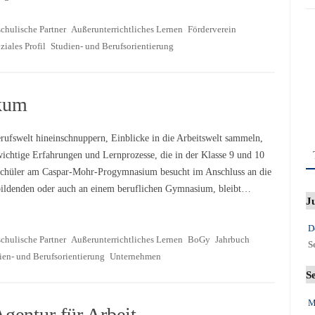
chulische Partner
Außerunterrichtliches Lernen
Förderverein
ziales Profil
Studien- und Berufsorientierung
kum
erufswelt hineinschnuppern, Einblicke in die Arbeitswelt sammeln,
ichtige Erfahrungen und Lernprozesse, die in der Klasse 9 und 10
chüler am Caspar-Mohr-Progymnasium besucht im Anschluss an die
 bildenden oder auch an einem beruflichen Gymnasium, bleibt…
J
D
chulische Partner
Außerunterrichtliches Lernen
BoGy
Jahrbuch
S
ien- und Berufsorientierung
Unternehmen
S
M
gentur für Arbeit