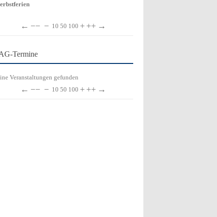
erbstferien
←
−−
−
+
++
→
10
50
100
AG-Termine
ine Veranstaltungen gefunden
←
−−
−
+
++
→
10
50
100