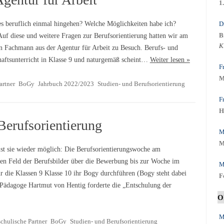
1
D
es beruflich einmal hingehen? Welche Möglichkeiten habe ich?
B
Auf diese und weitere Fragen zur Berufsorientierung hatten wir am
K
n Fachmann aus der Agentur für Arbeit zu Besuch. Berufs- und
chaftsunterricht in Klasse 9 und naturgemäß scheint…
Weiter lesen »
F
M
artner
BoGy
Jahrbuch 2022/2023
Studien- und Berufsorientierung
F
H
Berufsorientierung
M
M
ist sie wieder möglich: Die Berufsorientierungswoche am
n Feld der Berufsbilder über die Bewerbung bis zur Woche im
M
 die Klassen 9 Klasse 10 ihr Bogy durchführen (Bogy steht dabei
F
Pädagoge Hartmut von Hentig forderte die „Entschulung der
O
M
chulische Partner
BoGy
Studien- und Berufsorientierung