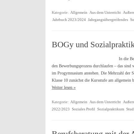
Kategorie:
Allgemein
Aus dem Unterricht
Außers
Jahrbuch 2023/2024
Jahrgangsübergreifendes
So
BOGy und Sozialprakti
In die B
den Bewerbungsprozess durchlaufen – das sind w
im Progymnasium anstehen. Die Mehrzahl der S
Klasse 10 zunächst die Kursstufe am allgemein
Weiter lesen »
Kategorie:
Allgemein
Aus dem Unterricht
Außers
2022/2023
Soziales Profil
Sozialpraktikum
Stud
Berufsberatung mit der A