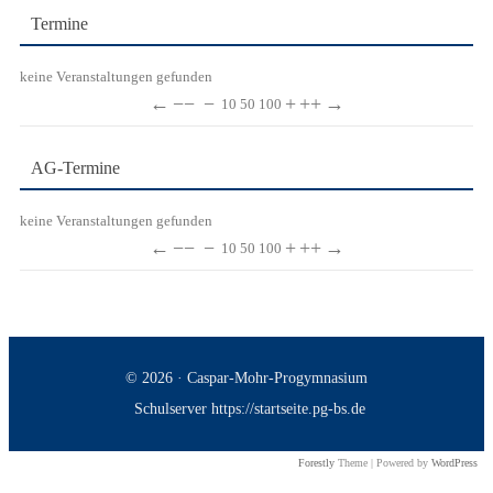
Termine
keine Veranstaltungen gefunden
←
−−
−
+
++
→
10
50
100
AG-Termine
keine Veranstaltungen gefunden
←
−−
−
+
++
→
10
50
100
© 2026 · Caspar-Mohr-Progymnasium
Schulserver https://startseite.pg-bs.de
Forestly
Theme | Powered by
WordPress