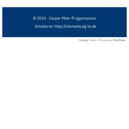
© 2026 · Caspar-Mohr-Progymnasium
Schulserver https://startseite.pg-bs.de
Forestly
Theme | Powered by
WordPress