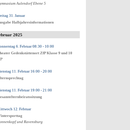
ymnasium Aulendorf Ebene 5
reitag 31. Januar
usgabe Halbjahresinformationen
ebruar 2025
onnerstag 6. Februar
08:30
- 10:00
heater Gedenkstättenort ZfP Klasse 9 und 10
fP
ienstag 11. Februar
16:00
- 20:00
lternsprechtag
ienstag 11. Februar
19:00
- 21:00
esamtelternbeiratssitzung
ittwoch 12. Februar
intersporttag
onnenkopf und Ravensburg