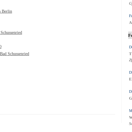
G
n Berlin
F
A
 Schussenried
F
0
D
Bad Schussenried
T
Z
D
E
D
G
M
W
S