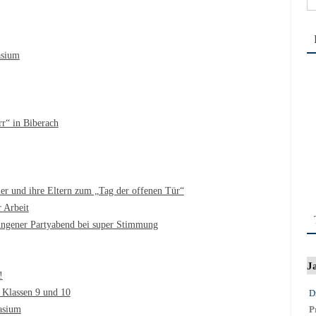
na
asium
rr“ in Biberach
ler und ihre Eltern zum „Tag der offenen Tür“
 Arbeit
ngener Partyabend bei super Stimmung
J
!
e Klassen 9 und 10
D
asium
P