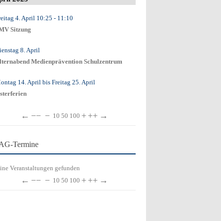
eitag 4. April
10:25
- 11:10
MV Sitzung
ienstag 8. April
lternabend Medienprävention Schulzentrum
ontag 14. April
bis
Freitag 25. April
sterferien
←
−−
−
+
++
→
10
50
100
AG-Termine
ine Veranstaltungen gefunden
←
−−
−
+
++
→
10
50
100