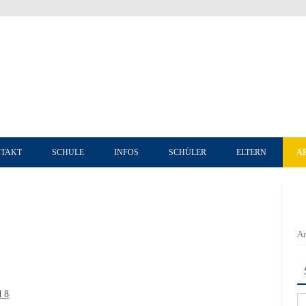
Zum Inhalt springen
TAKT
SCHULE
INFOS
SCHÜLER
ELTERN
A
An
d 8
Su