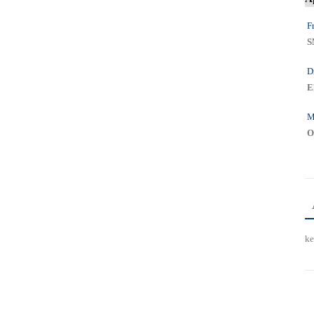
Fr
S
D
E
M
O
ke