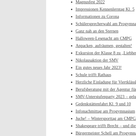
Magnusfest 2022
Impressionen Kennenlerntag Kl. 5
Informationen zu Corona
Schülersprecherwahl am Progymn
Ganz nah an den Sternen
Halloween-Lesenacht am CMPG
Anpacken, aufräumen, gestalten!
Exkursion der Klasse 8 zu „Liebhe
Nikolausaktion der SMV
Ein gutes neues Jahr 2023!
Schule trifft Rathaus
Herzliche Einladung für Viertkläss
Berufsberatung mit der Agentur für
SMV-Unterstufenparty 2023 – gelu
Gedenkstättenfahrt Kl. 9 und 10
Infonachmittag am Progymnasium
Juche! – Wintersporttag am CMPG
Shakespeare trifft Brecht – und di
Bürgermeister Schell am Progymn