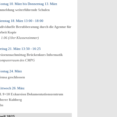
ontag 10. März
bis
Donnerstag 13. März
nmeldung weiterführende Schulen
ienstag 18. März
13:00
- 18:00
ndividuelle Berufsberatung durch die Agentur für
rbeit Kopie
. 1.06 (10er Klassenzimmer)
reitag 21. März
13:50
- 16:25
räsenznachmittag Brückenkurs Informatik
omputerraum des CMPG
ontag 24. März
ensa geschlossen
ittwoch 26. März
l. 9+10 Exkursion Dokumentationszentrum
berer Kuhberg
lm
pril 2025