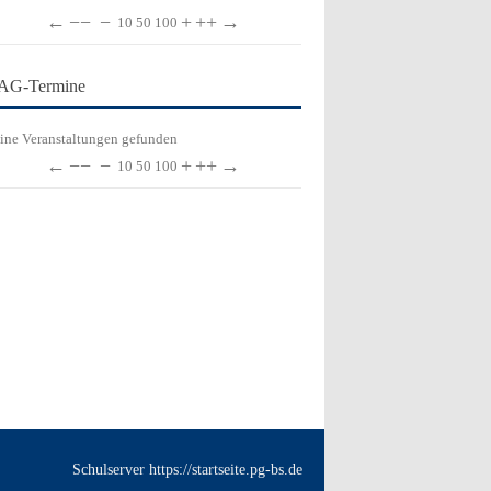
←
−−
−
+
++
→
10
50
100
AG-Termine
ine Veranstaltungen gefunden
←
−−
−
+
++
→
10
50
100
Schulserver https://startseite.pg-bs.de