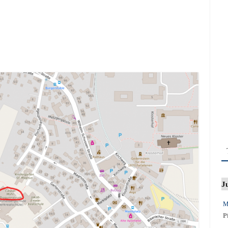
J
M
P