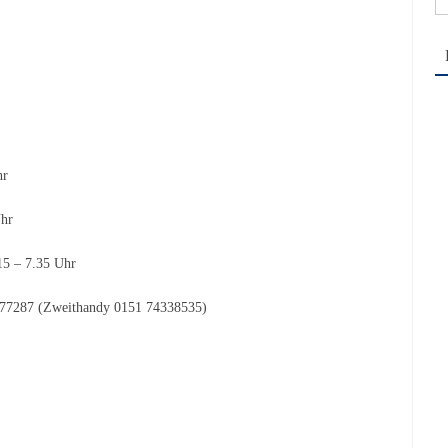
na
hr
hr
15 – 7.35 Uhr
4577287 (Zweithandy 0151 74338535)