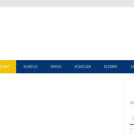
Zum Inhalt springen
TAKT
SCHULE
INFOS
SCHÜLER
ELTERN
A
An
Su