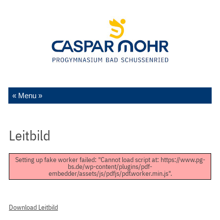
Zum Inhalt springen
Leitbild
Setting up fake worker failed: "Cannot load script at: https://www.pg-
bs.de/wp-content/plugins/pdf-
embedder/assets/js/pdfjs/pdf.worker.min.js".
Download Leitbild