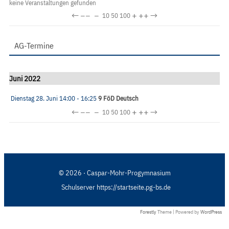
keine Veranstaltungen gefunden
←
−−
−
+
++
→
10
50
100
AG-Termine
Juni 2022
Dienstag 28. Juni
14:00
- 16:25
9 FöD Deutsch
←
−−
−
+
++
→
10
50
100
© 2026 · Caspar-Mohr-Progymnasium
Schulserver https://startseite.pg-bs.de
Forestly
Theme | Powered by
WordPress