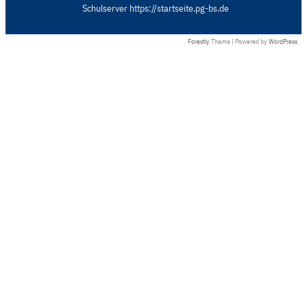
Schulserver https://startseite.pg-bs.de
Forestly
Theme | Powered by
WordPress