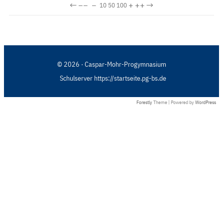
←
−−
−
+
++
→
10
50
100
© 2026 · Caspar-Mohr-Progymnasium
Schulserver https://startseite.pg-bs.de
Forestly
Theme | Powered by
WordPress