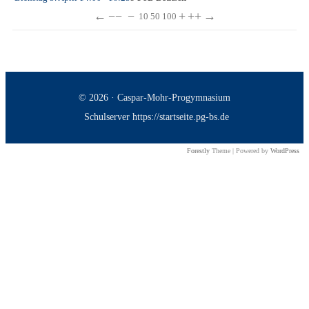
←
−−
−
+
++
→
10
50
100
© 2026 · Caspar-Mohr-Progymnasium
Schulserver https://startseite.pg-bs.de
Forestly
Theme | Powered by
WordPress