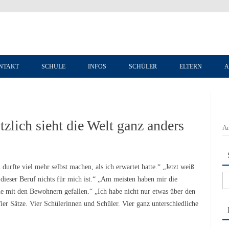
Zum Inhalt springen
NTAKT
SCHULE
INFOS
SCHÜLER
ELTERN
A
zlich sieht die Welt ganz anders
An
fte viel mehr selbst machen, als ich erwartet hatte.“ „Jetzt weiß
Su
 dieser Beruf nichts für mich ist.“ „Am meisten haben mir die
na
e mit den Bewohnern gefallen.“ „Ich habe nicht nur etwas über den
ier Sätze. Vier Schülerinnen und Schüler. Vier ganz unterschiedliche