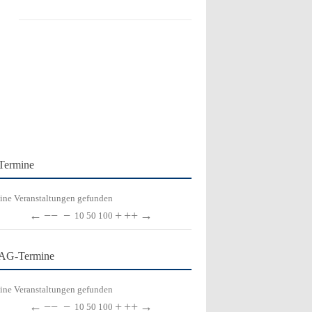
Termine
ine Veranstaltungen gefunden
←
−−
−
+
++
→
10
50
100
AG-Termine
ine Veranstaltungen gefunden
←
−−
−
+
++
→
10
50
100