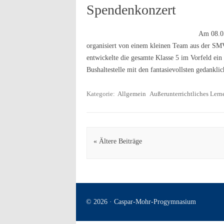
Spendenkonzert
Am 08.05
organisiert von einem kleinen Team aus der SMV
entwickelte die gesamte Klasse 5 im Vorfeld ein 
Bushaltestelle mit den fantasievollsten gedank
Kategorie:
Allgemein
Außerunterrichtliches Lern
Artikel Navigation
« Ältere Beiträge
© 2026 · Caspar-Mohr-Progymnasium