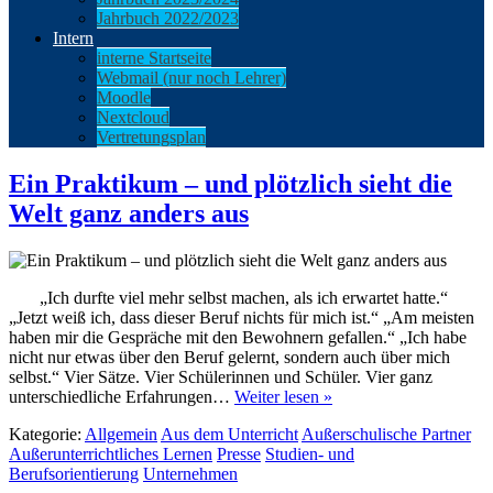
Jahrbuch 2022/2023
Intern
interne Startseite
Webmail (nur noch Lehrer)
Moodle
Nextcloud
Vertretungsplan
Ein Praktikum – und plötzlich sieht die
Welt ganz anders aus
„Ich durfte viel mehr selbst machen, als ich erwartet hatte.“
„Jetzt weiß ich, dass dieser Beruf nichts für mich ist.“ „Am meisten
haben mir die Gespräche mit den Bewohnern gefallen.“ „Ich habe
nicht nur etwas über den Beruf gelernt, sondern auch über mich
selbst.“ Vier Sätze. Vier Schülerinnen und Schüler. Vier ganz
unterschiedliche Erfahrungen…
Weiter lesen »
Kategorie:
Allgemein
Aus dem Unterricht
Außerschulische Partner
Außerunterrichtliches Lernen
Presse
Studien- und
Berufsorientierung
Unternehmen