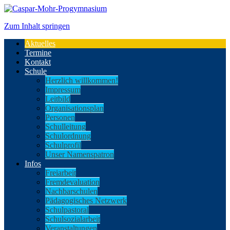
Zum Inhalt springen
Aktuelles
Termine
Kontakt
Schule
Herzlich willkommen!
Impressum
Leitbild
Organisationsplan
Personen
Schulleitung
Schulordnung
Schulprofil
Unser Namenspatron
Infos
Freiarbeit
Fremdevaluation
Nachbarschulen
Pädagogisches Netzwerk
Schulpastoral
Schulsozialarbeit
Veranstaltungen