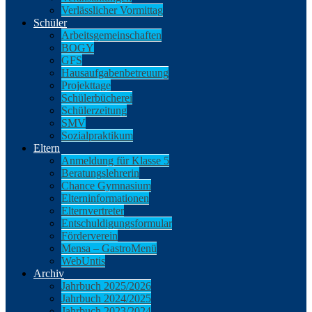
Verlässlicher Vormittag
Schüler
Arbeitsgemeinschaften
BOGY
GFS
Hausaufgabenbetreuung
Projekttage
Schülerbücherei
Schülerzeitung
SMV
Sozialpraktikum
Eltern
Anmeldung für Klasse 5
Beratungslehrerin
Chance Gymnasium
Elterninformationen
Elternvertreter
Entschuldigungsformular
Förderverein
Mensa – GastroMenü
WebUntis
Archiv
Jahrbuch 2025/2026
Jahrbuch 2024/2025
Jahrbuch 2023/2024