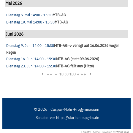
Mai 2026
Dienstag 5. Mai
14:00
- 15:30
MTB-AG
Dienstag 19. Mai
14:00
- 15:30
MTB-AG
Juni 2026
Dienstag 9. Juni
14:00
- 15:30
MTB-AG -> verlegt auf 16.06.2026 wegen
Regen
Dienstag 16. Juni
14:00
- 15:30
MTB-AG (statt 09.06.2026)
Dienstag 23. Juni
14:00
- 15:30
MTB-AG fällt aus (Hitze)
←
−−
−
+
++
→
10
50
100
© 2026 · Caspar-Mohr-Progymnasium
Schulserver https://startseite.pg-bs.de
Forestly
Theme | Powered by
WordPress