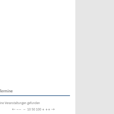
Termine
ine Veranstaltungen gefunden
←
−−
−
+
++
→
10
50
100