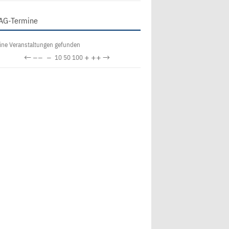
AG-Termine
ine Veranstaltungen gefunden
←
−−
−
+
++
→
10
50
100