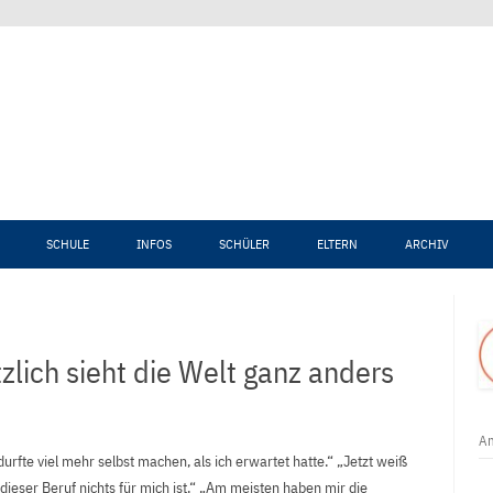
Zum Inhalt springen
SCHULE
INFOS
SCHÜLER
ELTERN
ARCHIV
zlich sieht die Welt ganz anders
An
fte viel mehr selbst machen, als ich erwartet hatte.“ „Jetzt weiß
 dieser Beruf nichts für mich ist.“ „Am meisten haben mir die