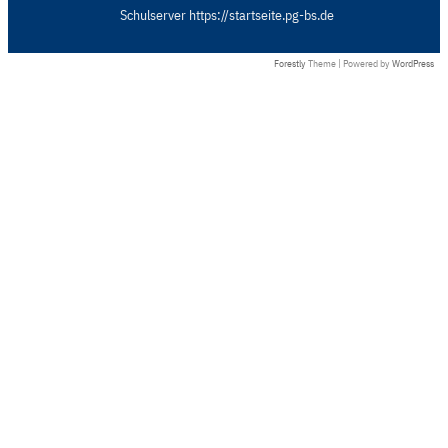
Schulserver https://startseite.pg-bs.de
Forestly
Theme | Powered by
WordPress