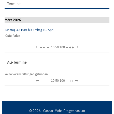
Termine
März 2026
Montag 30. März
bis
Freitag 10. April
Osterferien
←
−−
−
+
++
→
10
50
100
AG-Termine
keine Veranstaltungen gefunden
←
−−
−
+
++
→
10
50
100
© 2026 · Caspar-Mohr-Progymnasium