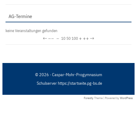
AG-Termine
keine Veranstaltungen gefunden
←
−−
−
+
++
→
10
50
100
© 2026 · Caspar-Mohr-Progymnasium
Schulserver https://startseite.pg-bs.de
Forestly
Theme | Powered by
WordPress