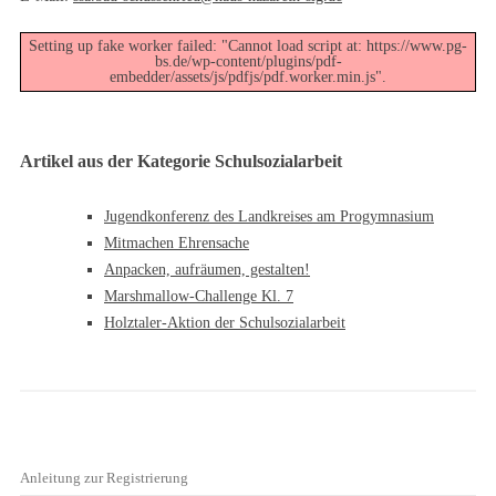
Setting up fake worker failed: "Cannot load script at: https://www.pg-
bs.de/wp-content/plugins/pdf-
embedder/assets/js/pdfjs/pdf.worker.min.js".
Artikel aus der Kategorie Schulsozialarbeit
Jugendkonferenz des Landkreises am Progymnasium
Mitmachen Ehrensache
Anpacken, aufräumen, gestalten!
Marshmallow-Challenge Kl. 7
Holztaler-Aktion der Schulsozialarbeit
Anleitung zur Registrierung