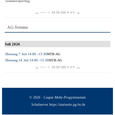
Sommersporttag
←
−−
−
+
++
→
10
50
100
AG-Termine
Juli 2026
Dienstag 7. Juli
14:00
- 15:30
MTB-AG
Dienstag 14. Juli
14:00
- 15:30
MTB-AG
←
−−
−
+
++
→
10
50
100
© 2026 · Caspar-Mohr-Progymnasium
Schulserver https://startseite.pg-bs.de