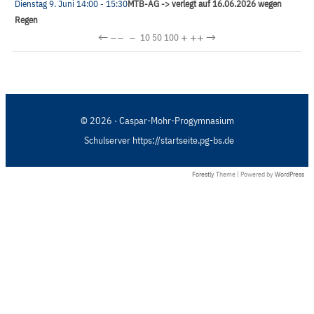
Dienstag 9. Juni
14:00
- 15:30
MTB-AG -> verlegt auf 16.06.2026 wegen
Regen
←
−−
−
+
++
→
10
50
100
© 2026 · Caspar-Mohr-Progymnasium
Schulserver https://startseite.pg-bs.de
Forestly
Theme | Powered by
WordPress