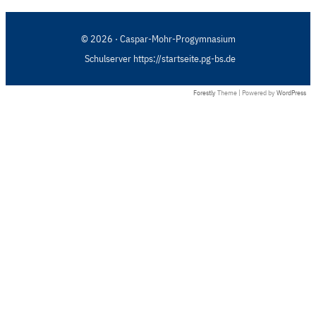
© 2026 · Caspar-Mohr-Progymnasium
Schulserver https://startseite.pg-bs.de
Forestly
Theme | Powered by
WordPress