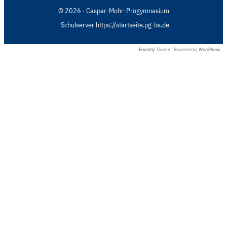
© 2026 · Caspar-Mohr-Progymnasium
Schulserver https://startseite.pg-bs.de
Forestly
Theme | Powered by
WordPress