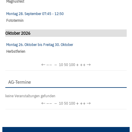
Magnusfest
Montag 28. September
07:45
- 12:50
Fototermin
Oktober 2026
Montag 26. Oktober
bis
Freitag 30. Oktober
Herbstferien
←
−−
−
+
++
→
10
50
100
AG-Termine
keine Veranstaltungen gefunden
←
−−
−
+
++
→
10
50
100