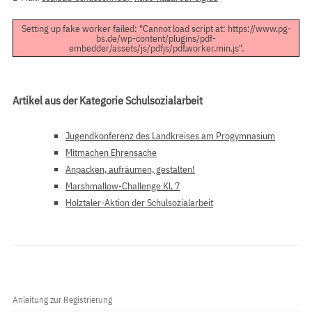
Setting up fake worker failed: "Cannot load script at: https://www.pg-
bs.de/wp-content/plugins/pdf-
embedder/assets/js/pdfjs/pdf.worker.min.js".
Artikel aus der Kategorie Schulsozialarbeit
Jugendkonferenz des Landkreises am Progymnasium
Mitmachen Ehrensache
Anpacken, aufräumen, gestalten!
Marshmallow-Challenge Kl. 7
Holztaler-Aktion der Schulsozialarbeit
Anleitung zur Registrierung