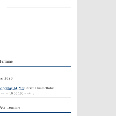
Termine
ai 2026
nnerstag 14. Mai
Christi Himmelfahrt
−−
−
10
50
100
+
++
→
AG-Termine