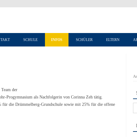
Zum Inhalt springen
TAKT
SCHULE
INFOS
SCHÜLER
ELTERN
A
An
m Team der
Mohr-Progymnasium als Nachfolgerin von Corinna Zeh tätig.
25% für die Drümmelberg-Grundschule sowie mit 25% für die offene
Su
na