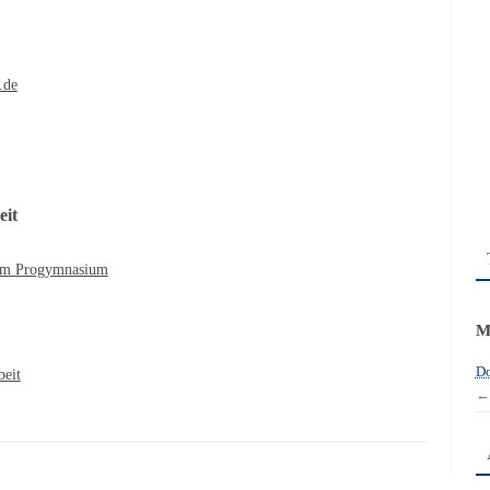
.de
eit
 am Progymnasium
M
Do
beit
←